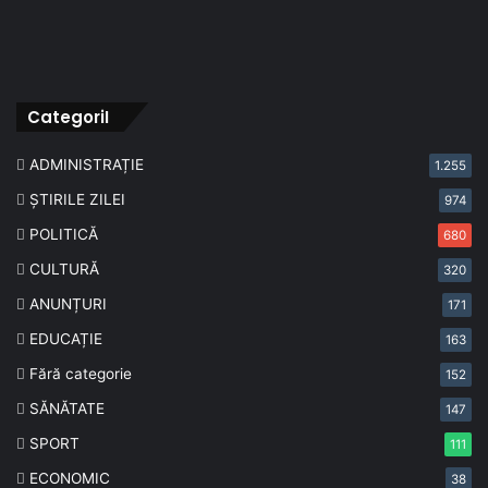
CategoriI
ADMINISTRAȚIE
1.255
ȘTIRILE ZILEI
974
POLITICĂ
680
CULTURĂ
320
ANUNȚURI
171
EDUCAȚIE
163
Fără categorie
152
SĂNĂTATE
147
SPORT
111
ECONOMIC
38