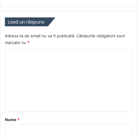
Lasă un răspuns
Adresa ta de email nu va fi publicată.
Câmpurile obligatorii sunt
marcate cu
*
C
o
m
e
n
t
a
r
Nume
*
i
u