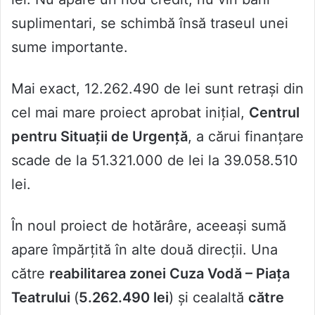
suplimentari, se schimbă însă traseul unei
sume importante.
Mai exact, 12.262.490 de lei sunt retrași din
cel mai mare proiect aprobat inițial,
Centrul
pentru Situații de Urgență
, a cărui finanțare
scade de la 51.321.000 de lei la 39.058.510
lei.
În noul proiect de hotărâre, aceeași sumă
apare împărțită în alte două direcții. Una
către
reabilitarea zonei Cuza Vodă – Piața
Teatrului
(
5.262.490 lei
) și cealaltă
către