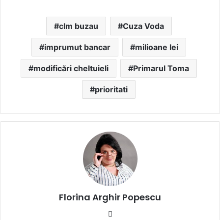
clm buzau
Cuza Voda
imprumut bancar
milioane lei
modificări cheltuieli
Primarul Toma
prioritati
Florina Arghir Popescu
Website