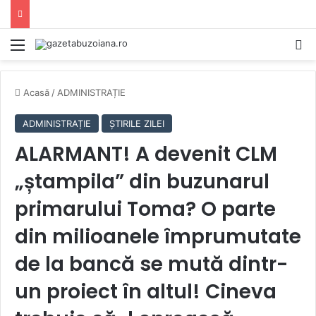
Mediu
C
Acasă
/
ADMINISTRAȚIE
ADMINISTRAȚIE
ȘTIRILE ZILEI
ALARMANT! A devenit CLM
„ștampila” din buzunarul
primarului Toma? O parte
din milioanele împrumutate
de la bancă se mută dintr-
un proiect în altul! Cineva