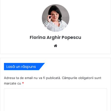
Florina Arghir Popescu
Website
Lasă un răspuns
Adresa ta de email nu va fi publicată.
Câmpurile obligatorii sunt
marcate cu
*
C
o
m