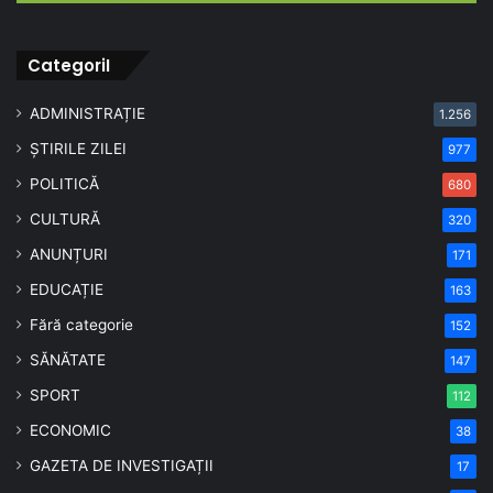
CategoriI
ADMINISTRAȚIE
1.256
ȘTIRILE ZILEI
977
POLITICĂ
680
CULTURĂ
320
ANUNȚURI
171
EDUCAȚIE
163
Fără categorie
152
SĂNĂTATE
147
SPORT
112
ECONOMIC
38
GAZETA DE INVESTIGAȚII
17