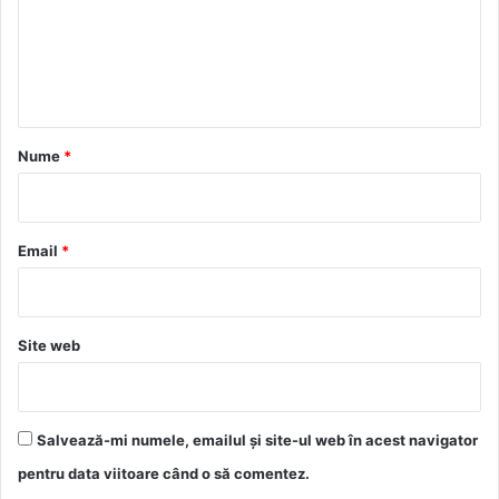
e
n
t
a
r
Nume
*
i
u
*
Email
*
Site web
Salvează-mi numele, emailul și site-ul web în acest navigator
pentru data viitoare când o să comentez.