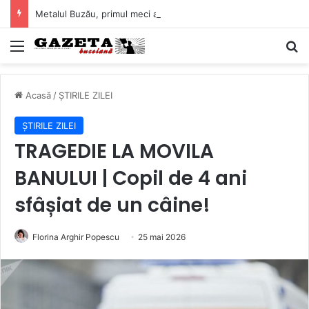
Metalul Buzău, primul meci acasă în noul sezon de Liga 2. Obiectiv clar înaintea duelului cu CS Afumați
Mediu
C
Acasă
/
ȘTIRILE ZILEI
ȘTIRILE ZILEI
TRAGEDIE LA MOVILA
BANULUI | Copil de 4 ani
sfâșiat de un câine!
Florina Arghir Popescu
25 mai 2026