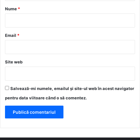
r
Nume
*
i
u
*
Email
*
Site web
Salvează-mi numele, emailul și site-ul web în acest navigator
pentru data viitoare când o să comentez.