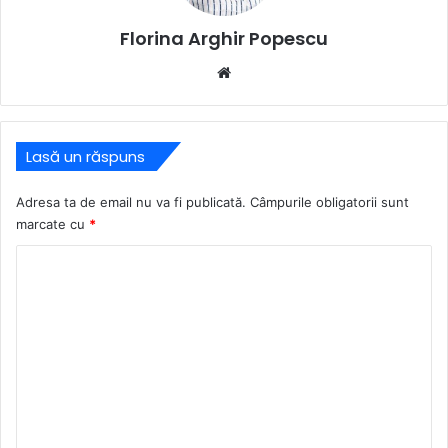
Florina Arghir Popescu
Website
Lasă un răspuns
Adresa ta de email nu va fi publicată.
Câmpurile obligatorii sunt
marcate cu
*
C
o
m
e
n
t
a