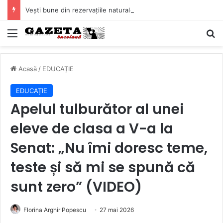
Vești bune din rezervațiile naturale ale Buzăului. Lacurile de la Boldu și Balta Albă și-au refăcut o bună parte din luciul de apă
Mediu
C
Acasă
/
EDUCAȚIE
EDUCAȚIE
Apelul tulburător al unei
eleve de clasa a V-a la
Senat: „Nu îmi doresc teme,
teste și să mi se spună că
sunt zero” (VIDEO)
Florina Arghir Popescu
27 mai 2026