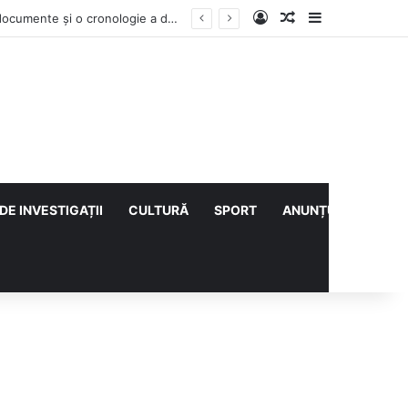
Log In
Articol aleatoriu
Sidebar
Contractul Climatic continuă prin Compania de Apă? Haritina Craița își susține acuzația cu documente și o cronologie a deciziilor
DE INVESTIGAȚII
CULTURĂ
SPORT
ANUNȚURI