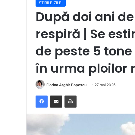
ȘTIRILE ZILEI
După doi ani de
respiră | Se est
de peste 5 tone 
în urma ploilor 
Florina Arghir Popescu
27 mai 2026
Facebook
Distribuie prin e-mail
Imprimare