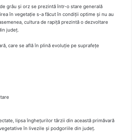
 grâu și orz se prezintă într-o stare generală
rea în vegetație s-a făcut în condiții optime și nu au
asemenea, cultura de rapiță prezintă o dezvoltare
in județ.
ră, care se află în plină evoluție pe suprafețe
tare
fectate, lipsa înghețurilor târzii din această primăvară
etative în livezile și podgoriile din județ.