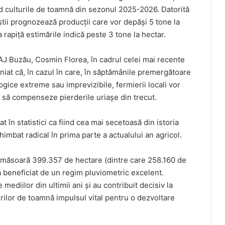
d culturile de toamnă din sezonul 2025-2026. Datorită
liștii prognozează producții care vor depăși 5 tone la
la rapiță estimările indică peste 3 tone la hectar.
DAJ Buzău, Cosmin Florea, în cadrul celei mai recente
iniat că, în cazul în care, în săptămânile premergătoare
ice extreme sau imprevizibile, fermierii locali vor
l să compenseze pierderile uriașe din trecut.
t în statistici ca fiind cea mai secetoasă din istoria
schimbat radical în prima parte a actualului an agricol.
re măsoară 399.357 de hectare (dintre care 258.160 de
a beneficiat de un regim pluviometric excelent.
 mediilor din ultimii ani și au contribuit decisiv la
urilor de toamnă impulsul vital pentru o dezvoltare