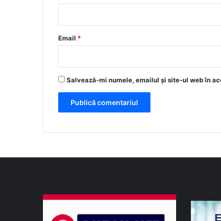
i
u
*
Email
*
Salvează-mi numele, emailul și site-ul web în ac