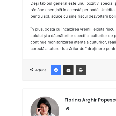
Deși tabloul general este unul pozitiv, specialiș
rămâne esențială în această perioadă. Umiditat
pentru sol, aduce cu sine riscul dezvoltării bolil
În plus, odată cu încălzirea vremii, există riscul 
solului și a dăunătorilor specifici culturilor 
continue monitorizarea atentă a culturilor, real
corectă a tuturor lucrărilor de întreținere pent
Facebook
Distribuie prin e-mail
Imprimare
Acțiune
Florina Arghir Popesc
Website