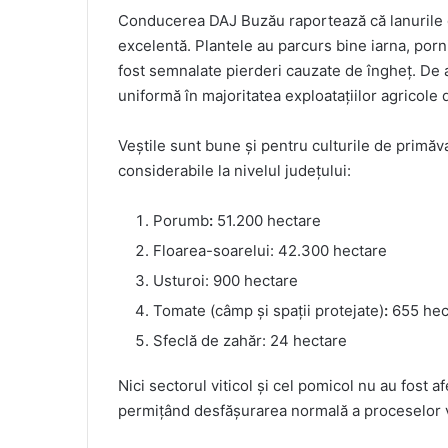
Conducerea DAJ Buzău raportează că lanurile de
excelentă. Plantele au parcurs bine iarna, porni
fost semnalate pierderi cauzate de îngheț. De 
uniformă în majoritatea exploatațiilor agricole d
Veștile sunt bune și pentru culturile de primăva
considerabile la nivelul județului:
Porumb
:
51.200 hectare
Floarea-soarelui: 42.300 hectare
Usturoi: 900 hectare
Tomate (câmp și spații protejate)
:
655 hec
Sfeclă de zahăr: 24 hectare
Nici sectorul viticol și cel pomicol nu au fost a
permițând desfășurarea normală a proceselor veg