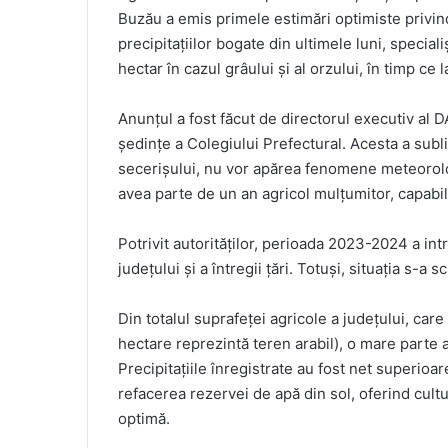
Buzău a emis primele estimări optimiste privin
precipitațiilor bogate din ultimele luni, specia
hectar în cazul grâului și al orzului, în timp ce 
Anunțul a fost făcut de directorul executiv al 
ședințe a Colegiului Prefectural. Acesta a subl
secerișului, nu vor apărea fenomene meteorolog
avea parte de un an agricol mulțumitor, capabi
Potrivit autorităților, perioada 2023-2024 a intra
județului și a întregii țări. Totuși, situația s-a 
Din totalul suprafeței agricole a județului, ca
hectare reprezintă teren arabil), o mare parte 
Precipitațiile înregistrate au fost net superioare
refacerea rezervei de apă din sol, oferind cult
optimă.