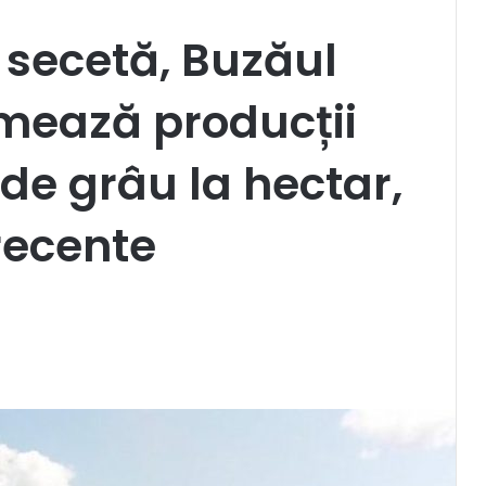
 secetă, Buzăul
imează producții
de grâu la hectar,
recente