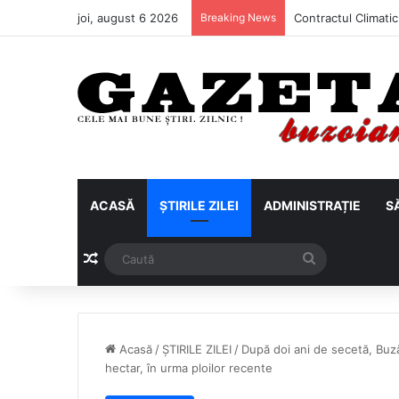
joi, august 6 2026
Breaking News
ACASĂ
ȘTIRILE ZILEI
ADMINISTRAȚIE
S
Articol aleatoriu
Caută
Acasă
/
ȘTIRILE ZILEI
/
După doi ani de secetă, Buză
hectar, în urma ploilor recente