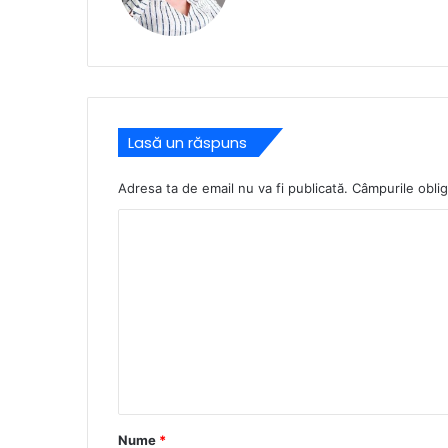
Lasă un răspuns
Adresa ta de email nu va fi publicată.
Câmpurile oblig
C
o
m
e
n
t
a
r
Nume
*