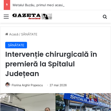
Metalul Buzău, primul meci acasă în noul sezon de Liga 2. Obiectiv clar înaintea duelului cu CS Afumați
Mediu
C
Acasă
/
SĂNĂTATE
SĂNĂTATE
Intervenție chirurgicală în
premieră la Spitalul
Județean
Florina Arghir Popescu
27 mai 2026