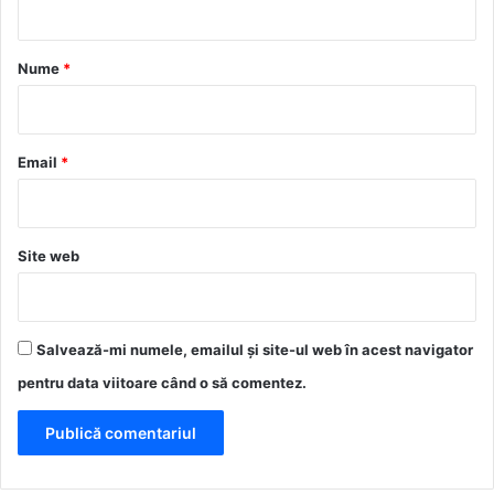
a
r
Nume
*
i
u
*
Email
*
Site web
Salvează-mi numele, emailul și site-ul web în acest navigator
pentru data viitoare când o să comentez.