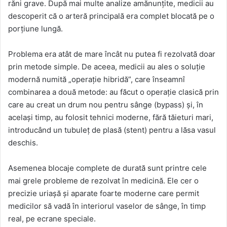
răni grave. După mai multe analize amănunțite, medicii au
descoperit că o arteră principală era complet blocată pe o
porțiune lungă.
Problema era atât de mare încât nu putea fi rezolvată doar
prin metode simple. De aceea, medicii au ales o soluție
modernă numită „operație hibridă”, care înseamnî
combinarea a două metode: au făcut o operație clasică prin
care au creat un drum nou pentru sânge (bypass) și, în
același timp, au folosit tehnici moderne, fără tăieturi mari,
introducând un tubuleț de plasă (stent) pentru a lăsa vasul
deschis.
Asemenea blocaje complete de durată sunt printre cele
mai grele probleme de rezolvat în medicină. Ele cer o
precizie uriașă și aparate foarte moderne care permit
medicilor să vadă în interiorul vaselor de sânge, în timp
real, pe ecrane speciale.