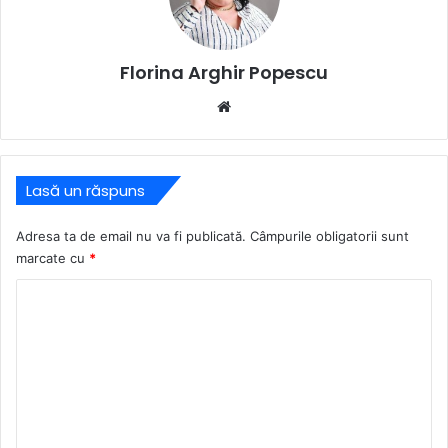
Florina Arghir Popescu
Website
Lasă un răspuns
Adresa ta de email nu va fi publicată.
Câmpurile obligatorii sunt
marcate cu
*
C
o
m
e
n
t