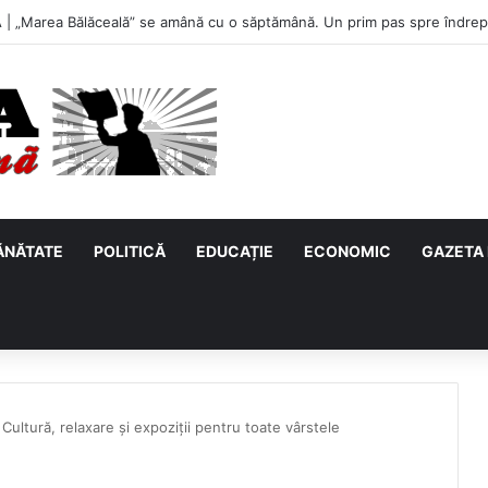
u, primul meci acasă în noul sezon de Liga 2. Obiectiv clar înaintea due
ĂNĂTATE
POLITICĂ
EDUCAȚIE
ECONOMIC
GAZETA 
ltură, relaxare și expoziții pentru toate vârstele