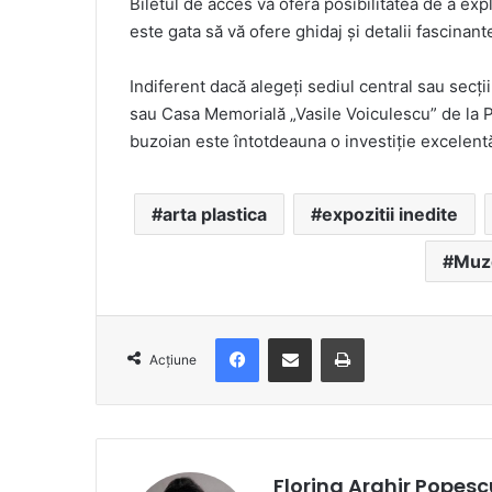
Biletul de acces vă oferă posibilitatea de a exp
este gata să vă ofere ghidaj și detalii fascina
Indiferent dacă alegeți sediul central sau secț
sau Casa Memorială „Vasile Voiculescu” de la 
buzoian este întotdeauna o investiție excelentă 
arta plastica
expozitii inedite
Muz
Facebook
Distribuie prin e-mail
Imprimare
Acțiune
Florina Arghir Popesc