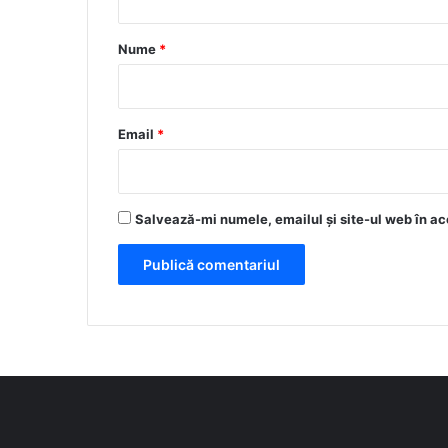
a
r
Nume
*
i
u
*
Email
*
Salvează-mi numele, emailul și site-ul web în ac