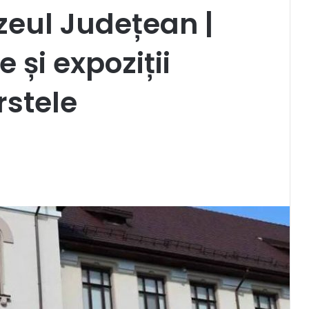
eul Județean |
 și expoziții
rstele