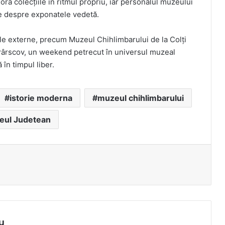
lora colecțiile în ritmul propriu, iar personalul muzeului
nte despre exponatele vedetă.
iile externe, precum Muzeul Chihlimbarului de la Colți
Pârscov, un weekend petrecut în universul muzeal
în timpul liber.
istorie moderna
muzeul chihlimbarului
eul Judetean
u