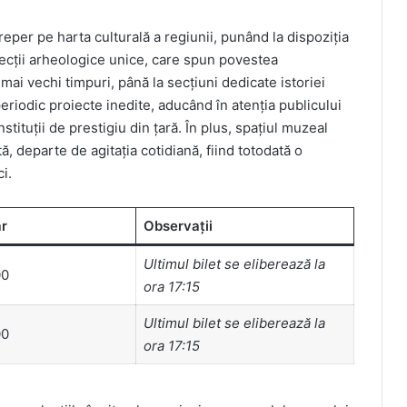
reper pe harta culturală a regiunii, punând la dispoziția
olecții arheologice unice, care spun povestea
 mai vechi timpuri, până la secțiuni dedicate istoriei
riodic proiecte inedite, aducând în atenția publicului
stituții de prestigiu din țară. În plus, spațiul muzeal
, departe de agitația cotidiană, fiind totodată o
i.
ar
Observații
Ultimul bilet se eliberează la
00
ora 17:15
Ultimul bilet se eliberează la
00
ora 17:15