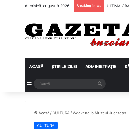
duminică, august 9 2026
Breaking News
Metalul Buză
ACASĂ
ȘTIRILE ZILEI
ADMINISTRAȚIE
S
Articol aleatoriu
Caută
Acasă
/
CULTURĂ
/
Weekend la Muzeul Județean | Cu
CULTURĂ