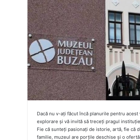
Dacă nu v-ați făcut încă planurile pentru ace
explorare și vă invită să treceți pragul instituț
Fie că sunteți pasionați de istorie, artă, fie că 
familie, muzeul are porțile deschise și o ofertă