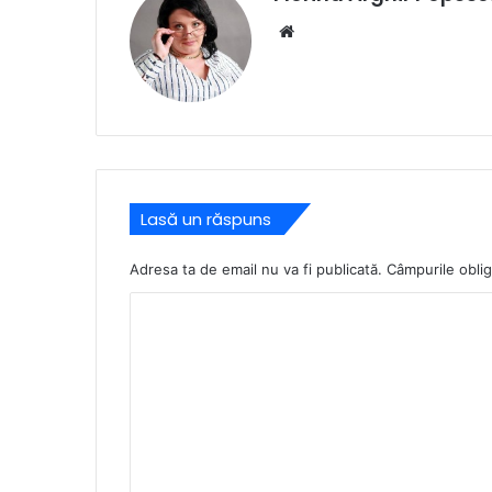
Website
Lasă un răspuns
Adresa ta de email nu va fi publicată.
Câmpurile oblig
C
o
m
e
n
t