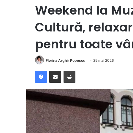
Weekend la Muz
Cultură, relaxare
pentru toate vâ
Florina Arghir Popescu
29 mai 2026
Facebook
Distribuie prin e-mail
Imprimare