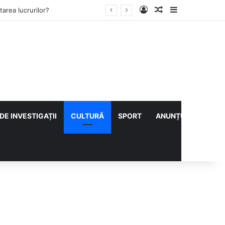
Log In
Articol aleatoriu
Sidebar
lului cu CS Afumați
DE INVESTIGAȚII
CULTURĂ
SPORT
ANUNȚURI