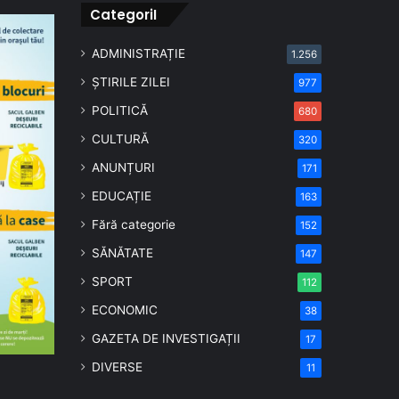
CategoriI
ADMINISTRAȚIE
1.256
ȘTIRILE ZILEI
977
POLITICĂ
680
CULTURĂ
320
ANUNȚURI
171
EDUCAȚIE
163
Fără categorie
152
SĂNĂTATE
147
SPORT
112
ECONOMIC
38
GAZETA DE INVESTIGAȚII
17
DIVERSE
11