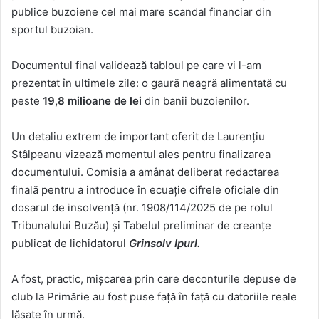
publice buzoiene cel mai mare scandal financiar din
sportul buzoian.
Documentul final validează tabloul pe care vi l-am
prezentat în ultimele zile: o gaură neagră alimentată cu
peste
19,8 milioane de lei
din banii buzoienilor.
Un detaliu extrem de important oferit de Laurențiu
Stâlpeanu vizează momentul ales pentru finalizarea
documentului. Comisia a amânat deliberat redactarea
finală pentru a introduce în ecuație cifrele oficiale din
dosarul de insolvență (nr. 1908/114/2025 de pe rolul
Tribunalului Buzău) și Tabelul preliminar de creanțe
publicat de lichidatorul
Grinsolv Ipurl.
A fost, practic, mișcarea prin care deconturile depuse de
club la Primărie au fost puse față în față cu datoriile reale
lăsate în urmă.