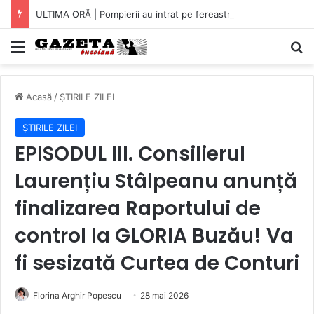
ULTIMA ORĂ | Pompierii au intrat pe fereastră într-un apartament din Micro XIV. O bătrână a fost găsită căzută în bucătărie (VIDEO)
Mediu
C
Acasă
/
ȘTIRILE ZILEI
ȘTIRILE ZILEI
EPISODUL III. Consilierul
Laurențiu Stâlpeanu anunță
finalizarea Raportului de
control la GLORIA Buzău! Va
fi sesizată Curtea de Conturi
Florina Arghir Popescu
28 mai 2026