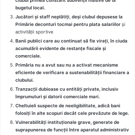
clubul primea constant subvenții masive de la
bugetul local.
Jucători și staff neplătiți
,
deși clubul depusese la
Primărie deconturi tocmai pentru plata salariilor
și
activității sportive
Banii publici care au continuat să fie virați, în ciuda
acumulării evidente de restanțe fiscale și
comerciale.
Primăria nu a avut sau nu a activat mecanisme
eficiente de verificare
a sustenabilității financiare a
clubului.
Tranzacții dubioase cu entități private, inclusiv
împrumuturi și datorii comerciale mari.
Cheltuieli suspecte de neeligibilitate, adică bani
folosiți în alte scopuri decât cele prevăzute de lege.
Vulnerabilități instituționale grave, generate de
suprapunerea de funcții între aparatul administrativ