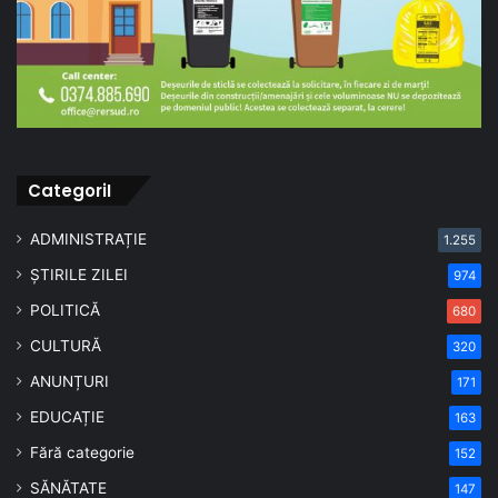
CategoriI
ADMINISTRAȚIE
1.255
ȘTIRILE ZILEI
974
POLITICĂ
680
CULTURĂ
320
ANUNȚURI
171
EDUCAȚIE
163
Fără categorie
152
SĂNĂTATE
147