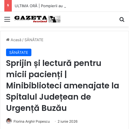
ULTIMA ORĂ | Pompierii au intrat pe fereastră într-un apartament din Micro XIV. O bătrână a fost găsită căzută în bucătărie (VIDEO)
Mediu
C
Acasă
/
SĂNĂTATE
SĂNĂTATE
Sprijin și lectură pentru
micii pacienți |
Minibiblioteci amenajate la
Spitalul Județean de
Urgență Buzău
Florina Arghir Popescu
2 iunie 2026