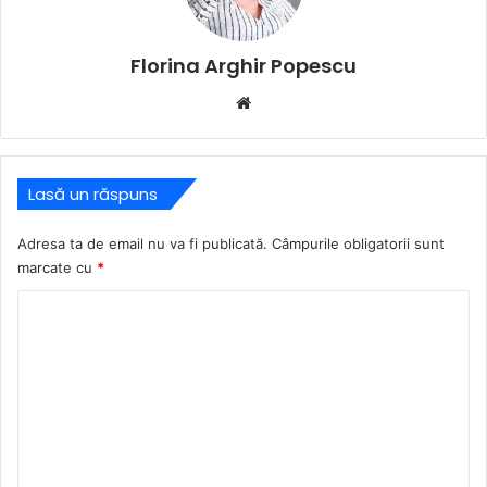
Florina Arghir Popescu
Website
Lasă un răspuns
Adresa ta de email nu va fi publicată.
Câmpurile obligatorii sunt
marcate cu
*
C
o
m
e
n
t