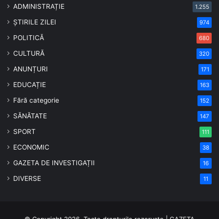
ADMINISTRAȚIE
1.255
ȘTIRILE ZILEI
974
POLITICĂ
680
CULTURĂ
320
ANUNȚURI
171
EDUCAȚIE
163
Fără categorie
152
SĂNĂTATE
147
SPORT
111
ECONOMIC
38
GAZETA DE INVESTIGAȚII
16
DIVERSE
11
© Copyright 2026, Toate drepturile rezervate | GAZETA