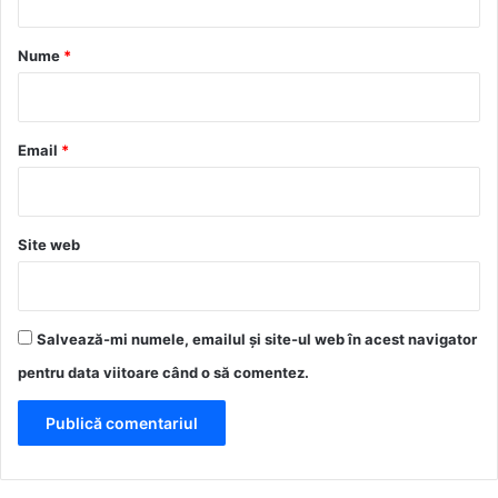
a
r
Nume
*
i
u
*
Email
*
Site web
Salvează-mi numele, emailul și site-ul web în acest navigator
pentru data viitoare când o să comentez.