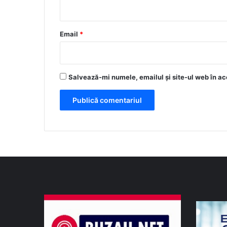
i
u
*
Email
*
Salvează-mi numele, emailul și site-ul web în ac