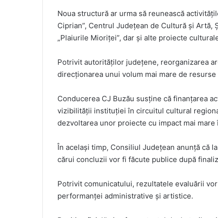
Noua structură ar urma să reunească activități
Ciprian”, Centrul Județean de Cultură și Artă, 
„Plaiurile Mioriței”, dar și alte proiecte cultur
Potrivit autorităților județene, reorganizarea a
direcționarea unui volum mai mare de resurse c
Conducerea CJ Buzău susține că finanțarea activ
vizibilității instituției în circuitul cultural regio
dezvoltarea unor proiecte cu impact mai mare 
În același timp, Consiliul Județean anunță că la 
cărui concluzii vor fi făcute publice după finali
Potrivit comunicatului, rezultatele evaluării vo
performanței administrative și artistice.