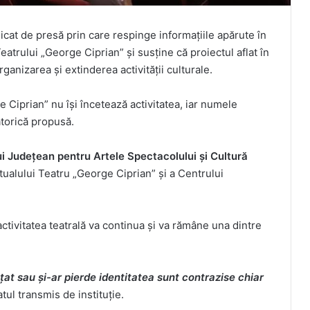
at de presă prin care respinge informațiile apărute în
eatrului „George Ciprian” și susține că proiectul aflat în
anizarea și extinderea activității culturale.
e Ciprian” nu își încetează activitatea, iar numele
atorică propusă.
i Județean pentru Artele Spectacolului și Cultură
tualului Teatru „George Ciprian” și a Centrului
ctivitatea teatrală va continua și va rămâne una dintre
ințat sau și-ar pierde identitatea sunt contrazise chiar
tul transmis de instituție.