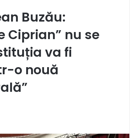
ean Buzău:
e Ciprian” nu se
tituția va fi
tr-o nouă
rală”