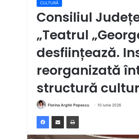
CULTURĂ
Consiliul Județ
„Teatrul „Georg
desființează. Ins
reorganizată în
structură cultu
Florina Arghir Popescu
10 iunie 2026
Facebook
Distribuie prin e-mail
Imprimare