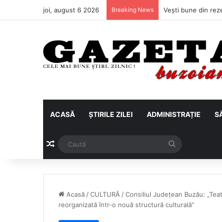
joi, august 6 2026
Breaking News
ACASĂ
ȘTIRILE ZILEI
ADMINISTRAȚIE
S
Articol aleatoriu
Caută
Acasă
/
CULTURĂ
/
Consiliul Județean Buzău: „Teatr
reorganizată într-o nouă structură culturală”