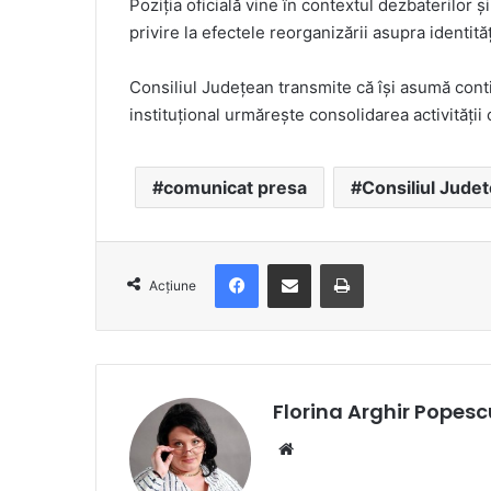
Poziția oficială vine în contextul dezbaterilor și
privire la efectele reorganizării asupra identităț
Consiliul Județean transmite că își asumă conti
instituțional urmărește consolidarea activității
comunicat presa
Consiliul Jude
Facebook
Distribuie prin e-mail
Imprimare
Acțiune
Florina Arghir Popesc
Website