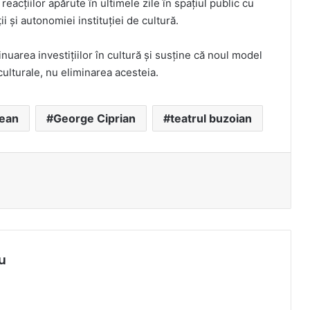
 reacțiilor apărute în ultimele zile în spațiul public cu
ii și autonomiei instituției de cultură.
nuarea investițiilor în cultură și susține că noul model
 culturale, nu eliminarea acesteia.
tean
George Ciprian
teatrul buzoian
u