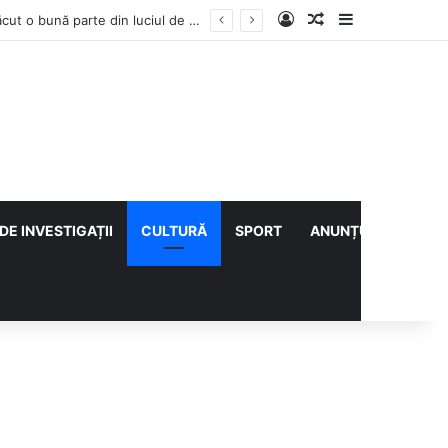
Log In
Articol aleatoriu
Sidebar
Vești bune din rezervațiile naturale ale Buzăului. Lacurile de la Boldu și Balta Albă și-au refăcut o bună parte din luciul de apă
DE INVESTIGAȚII
CULTURĂ
SPORT
ANUNȚURI