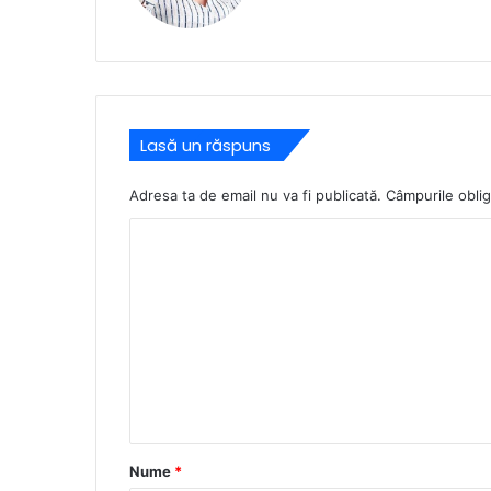
Lasă un răspuns
Adresa ta de email nu va fi publicată.
Câmpurile oblig
C
o
m
e
n
t
a
r
Nume
*