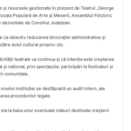
le și resursele gestionate în prezent de Teatrul „George
Școala Populară de Arte și Meserii, Ansamblul Folcloric
ale dezvoltate de Consiliul Județean.
re ca obiectiv reducerea birocrației administrative și
ătre actul cultural propriu-zis.
ității teatrale va continua și că intenția este creșterea
nal și național, prin spectacole, participări la festivaluri și
în comunitate.
nivelul instituției se desfășoară un audit intern, ale
zarea procedurilor legale.
r sta la baza unor eventuale măsuri destinate creșterii