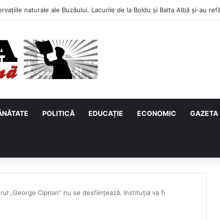
ĂNĂTATE
POLITICĂ
EDUCAȚIE
ECONOMIC
GAZETA 
ul „George Ciprian” nu se desființează. Instituția va fi