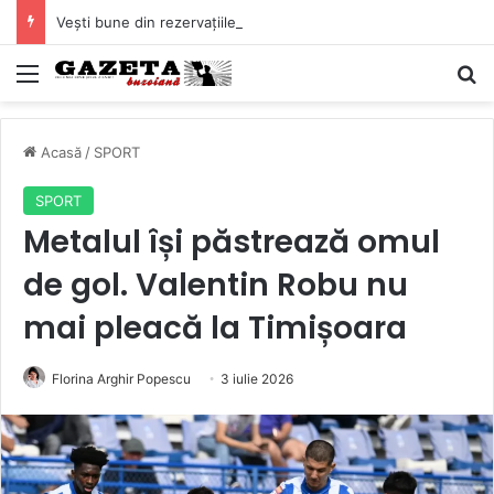
Vești bune din rezervațiile naturale ale Buzăului. Lacurile de la Boldu și Balta Albă și-au refăcut o bună parte din luciul de apă
Mediu
C
Acasă
/
SPORT
SPORT
Metalul își păstrează omul
de gol. Valentin Robu nu
mai pleacă la Timișoara
Florina Arghir Popescu
3 iulie 2026