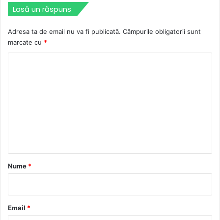
Lasă un răspuns
Adresa ta de email nu va fi publicată.
Câmpurile obligatorii sunt
marcate cu
*
C
o
m
e
n
t
a
r
Nume
*
i
u
*
Email
*