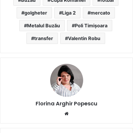
golgheter
Liga 2
mercato
Metalul Buzău
Poli Timișoara
transfer
Valentin Robu
Florina Arghir Popescu
Website