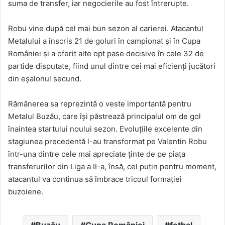
suma de transfer, iar negocierile au fost întrerupte.
Robu vine după cel mai bun sezon al carierei. Atacantul
Metalului a înscris 21 de goluri în campionat și în Cupa
României și a oferit alte opt pase decisive în cele 32 de
partide disputate, fiind unul dintre cei mai eficienți jucători
din eșalonul secund.
Rămânerea sa reprezintă o veste importantă pentru
Metalul Buzău, care își păstrează principalul om de gol
înaintea startului noului sezon. Evoluțiile excelente din
stagiunea precedentă l-au transformat pe Valentin Robu
într-una dintre cele mai apreciate ținte de pe piața
transferurilor din Liga a II-a, însă, cel puțin pentru moment,
atacantul va continua să îmbrace tricoul formației
buzoiene.
Buzău
Cupa României
fotbal