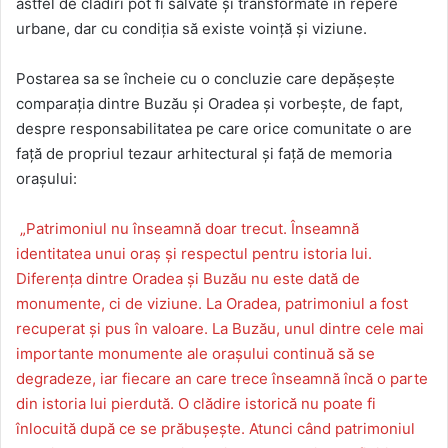
astfel de clădiri pot fi salvate și transformate în repere
urbane, dar cu condiția să existe voință și viziune.
Postarea sa se încheie cu o concluzie care depășește
comparația dintre Buzău și Oradea și vorbește, de fapt,
despre responsabilitatea pe care orice comunitate o are
față de propriul tezaur arhitectural și față de memoria
orașului:
„Patrimoniul nu înseamnă doar trecut. Înseamnă
identitatea unui oraș și respectul pentru istoria lui.
Diferența dintre Oradea și Buzău nu este dată de
monumente, ci de viziune. La Oradea, patrimoniul a fost
recuperat și pus în valoare. La Buzău, unul dintre cele mai
importante monumente ale orașului continuă să se
degradeze, iar fiecare an care trece înseamnă încă o parte
din istoria lui pierdută. O clădire istorică nu poate fi
înlocuită după ce se prăbușește. Atunci când patrimoniul