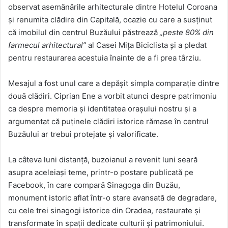
observat asemănările arhitecturale dintre Hotelul Coroana
și renumita clădire din Capitală, ocazie cu care a susținut
că imobilul din centrul Buzăului păstrează
„peste 80% din
farmecul arhitectural”
al Casei Mița Biciclista și a pledat
pentru restaurarea acestuia înainte de a fi prea târziu.
Mesajul a fost unul care a depășit simpla comparație dintre
două clădiri. Ciprian Ene a vorbit atunci despre patrimoniu
ca despre memoria și identitatea orașului nostru și a
argumentat că puținele clădiri istorice rămase în centrul
Buzăului ar trebui protejate și valorificate.
La câteva luni distanță, buzoianul a revenit luni seară
asupra aceleiași teme, printr-o postare publicată pe
Facebook, în care compară Sinagoga din Buzău,
monument istoric aflat într-o stare avansată de degradare,
cu cele trei sinagogi istorice din Oradea, restaurate și
transformate în spații dedicate culturii și patrimoniului.