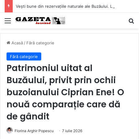
Vești bune din rezervațiile naturale ale Buzăului. Lacurile de la Boldu și Balta Albă și-au refăcut o bună parte din luciul de apă
Mediu
C
Acasă
/
Fără categorie
Fără categorie
Patrimoniul uitat al
Buzăului, privit prin ochii
buzoianului Ciprian Ene! O
nouă comparație care dă
de gândit
Florina Arghir Popescu
7 iulie 2026