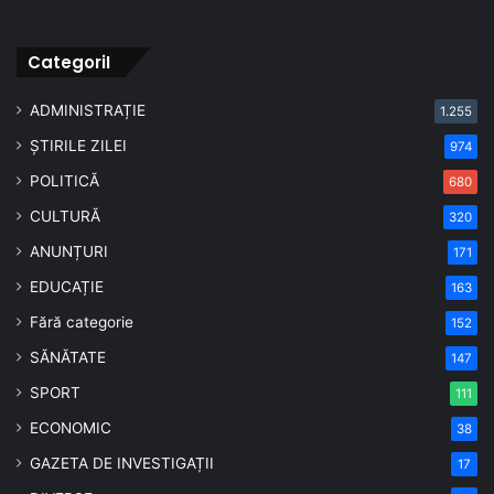
CategoriI
ADMINISTRAȚIE
1.255
ȘTIRILE ZILEI
974
POLITICĂ
680
CULTURĂ
320
ANUNȚURI
171
EDUCAȚIE
163
Fără categorie
152
SĂNĂTATE
147
SPORT
111
ECONOMIC
38
GAZETA DE INVESTIGAȚII
17