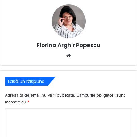
Florina Arghir Popescu
Website
Lasă un răspuns
Adresa ta de email nu va fi publicată.
Câmpurile obligatorii sunt
marcate cu
*
C
o
m