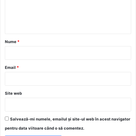
e
n
t
a
r
Nume
*
i
u
*
Email
*
Site web
Salvează-mi numele, emailul și site-ul web în acest navigator
pentru data viitoare când o să comentez.