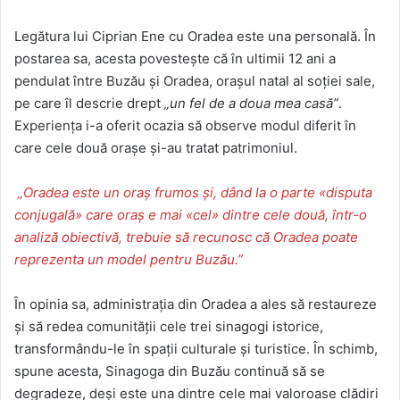
Legătura lui Ciprian Ene cu Oradea este una personală. În
postarea sa, acesta povestește că în ultimii 12 ani a
pendulat între Buzău și Oradea, orașul natal al soției sale,
pe care îl descrie drept
„un fel de a doua mea casă”
.
Experiența i-a oferit ocazia să observe modul diferit în
care cele două orașe și-au tratat patrimoniul.
„Oradea este un oraș frumos și, dând la o parte «disputa
conjugală» care oraș e mai «cel» dintre cele două, într-o
analiză obiectivă, trebuie să recunosc că Oradea poate
reprezenta un model pentru Buzău.”
În opinia sa, administrația din Oradea a ales să restaureze
și să redea comunității cele trei sinagogi istorice,
transformându-le în spații culturale și turistice. În schimb,
spune acesta, Sinagoga din Buzău continuă să se
degradeze, deși este una dintre cele mai valoroase clădiri