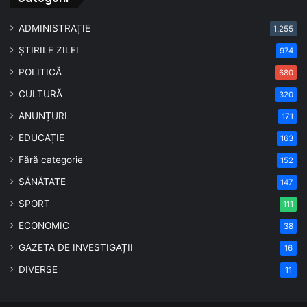
ADMINISTRAȚIE
1.255
ȘTIRILE ZILEI
974
POLITICĂ
680
CULTURĂ
320
ANUNȚURI
171
EDUCAȚIE
163
Fără categorie
152
SĂNĂTATE
147
SPORT
111
ECONOMIC
38
GAZETA DE INVESTIGAȚII
16
DIVERSE
11