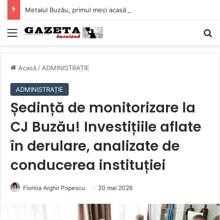
Metalul Buzău, primul meci acasă în noul sezon de Liga 2. Obiectiv clar înaintea duelului cu CS Afumați
Mediu
C
Acasă
/
ADMINISTRAȚIE
ADMINISTRAȚIE
Ședință de monitorizare la
CJ Buzău! Investițiile aflate
în derulare, analizate de
conducerea instituției
Florina Arghir Popescu
20 mai 2026