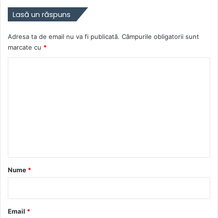
Lasă un răspuns
Adresa ta de email nu va fi publicată.
Câmpurile obligatorii sunt
marcate cu
*
C
o
m
e
n
t
a
r
Nume
*
i
u
*
Email
*