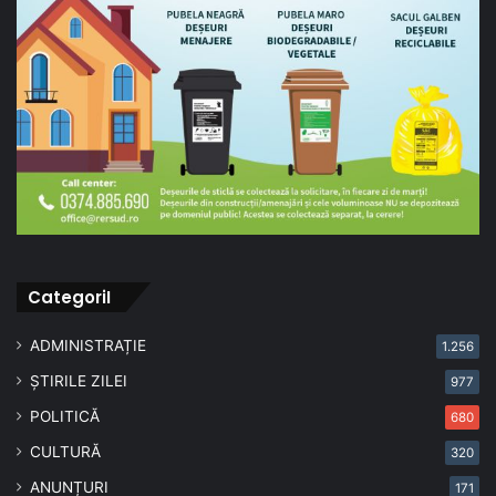
CategoriI
ADMINISTRAȚIE
1.256
ȘTIRILE ZILEI
977
POLITICĂ
680
CULTURĂ
320
ANUNȚURI
171