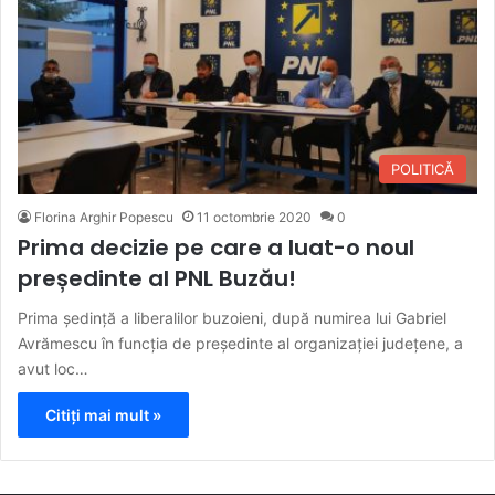
POLITICĂ
Florina Arghir Popescu
11 octombrie 2020
0
Prima decizie pe care a luat-o noul
președinte al PNL Buzău!
Prima ședință a liberalilor buzoieni, după numirea lui Gabriel
Avrămescu în funcția de președinte al organizației județene, a
avut loc…
Citiți mai mult »