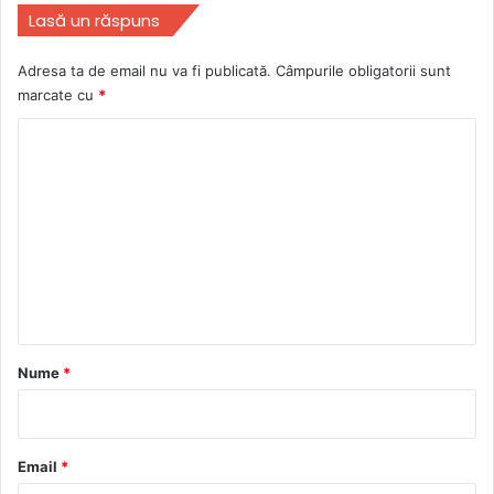
Lasă un răspuns
Adresa ta de email nu va fi publicată.
Câmpurile obligatorii sunt
marcate cu
*
C
o
m
e
n
t
a
r
Nume
*
i
u
*
Email
*