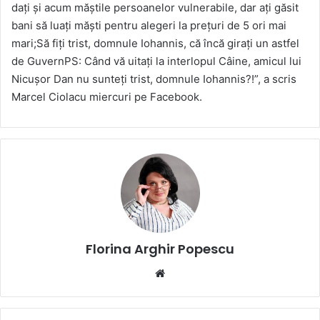
dați și acum măștile persoanelor vulnerabile, dar ați găsit
bani să luați măști pentru alegeri la prețuri de 5 ori mai
mari;Să fiți trist, domnule Iohannis, că încă girați un astfel
de GuvernPS: Când vă uitați la interlopul Câine, amicul lui
Nicușor Dan nu sunteți trist, domnule Iohannis?!”, a scris
Marcel Ciolacu miercuri pe Facebook.
Florina Arghir Popescu
Website