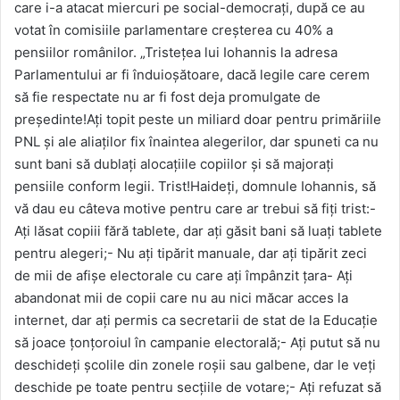
care i-a atacat miercuri pe social-democrați, după ce au
votat în comisiile parlamentare creșterea cu 40% a
pensiilor românilor. „Tristețea lui Iohannis la adresa
Parlamentului ar fi înduioșătoare, dacă legile care cerem
să fie respectate nu ar fi fost deja promulgate de
președinte!Ați topit peste un miliard doar pentru primăriile
PNL și ale aliaților fix înaintea alegerilor, dar spuneti ca nu
sunt bani să dublați alocațiile copiilor și să majorați
pensiile conform legii. Trist!Haideți, domnule Iohannis, să
vă dau eu câteva motive pentru care ar trebui să fiți trist:-
Ați lăsat copiii fără tablete, dar ați găsit bani să luați tablete
pentru alegeri;- Nu ați tipărit manuale, dar ați tipărit zeci
de mii de afișe electorale cu care ați împânzit țara- Ați
abandonat mii de copii care nu au nici măcar acces la
internet, dar ați permis ca secretarii de stat de la Educație
să joace țonțoroiul în campanie electorală;- Ați putut să nu
deschideți școlile din zonele roșii sau galbene, dar le veți
deschide pe toate pentru secțiile de votare;- Ați refuzat să