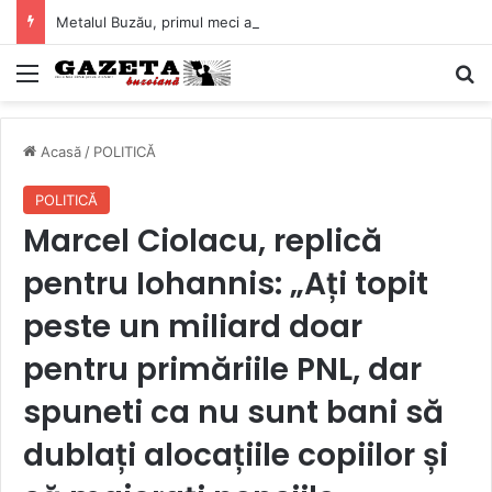
Metalul Buzău, primul meci acasă în noul sezon de Liga 2. Obiectiv clar înaintea duelului cu CS Afumați
Mediu
C
Acasă
/
POLITICĂ
POLITICĂ
Marcel Ciolacu, replică
pentru Iohannis: „Ați topit
peste un miliard doar
pentru primăriile PNL, dar
spuneti ca nu sunt bani să
dublați alocațiile copiilor și