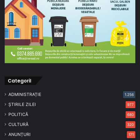
CategoriI
ADMINISTRAȚIE
1.256
ȘTIRILE ZILEI
977
POLITICĂ
680
CULTURĂ
320
ANUNȚURI
171