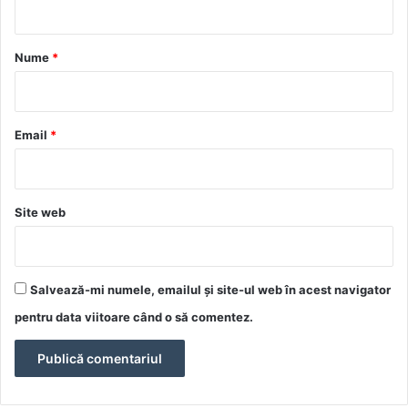
a
r
Nume
*
i
u
*
Email
*
Site web
Salvează-mi numele, emailul și site-ul web în acest navigator
pentru data viitoare când o să comentez.