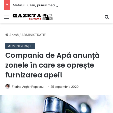
Metalul Buzău, primul meci acasă în noul sezon de Liga 2. Obiectiv clar înaintea duelului cu CS Afumați
Mediu
C
Acasă
/
ADMINISTRAȚIE
ADMINISTRAȚIE
Compania de Apă anunță
zonele în care se oprește
furnizarea apei!
Florina Arghir Popescu
25 septembrie 2020