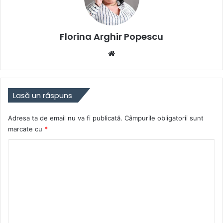
Florina Arghir Popescu
Website
Lasă un răspuns
Adresa ta de email nu va fi publicată.
Câmpurile obligatorii sunt
marcate cu
*
C
o
m
e
n
t