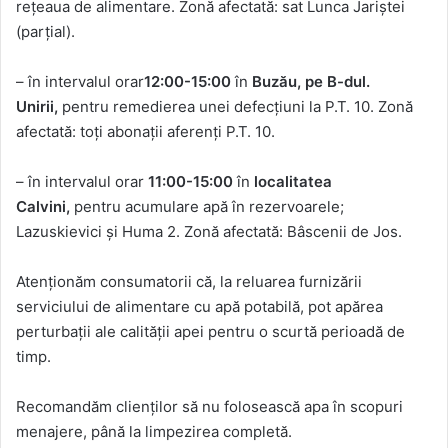
rețeaua de alimentare. Zonă afectată: sat Lunca Jariștei
(parțial).
– în intervalul orar
12:00-15:00
în
Buzău, pe B-dul.
Unirii,
pentru remedierea unei defecțiuni la P.T. 10. Zonă
afectată: toți abonații aferenți P.T. 10.
– în intervalul orar
11:00-15:00
în
localitatea
Calvini,
pentru acumulare apă în rezervoarele;
Lazuskievici și Huma 2. Zonă afectată: Bâscenii de Jos.
Atenționăm consumatorii că, la reluarea furnizării
serviciului de alimentare cu apă potabilă, pot apărea
perturbații ale calității apei pentru o scurtă perioadă de
timp.
Recomandăm clienților să nu folosească apa în scopuri
menajere, până la limpezirea completă.