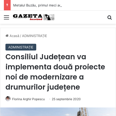
Metalul Buzău, primul meci acasă în noul sezon de Liga 2. Obiectiv clar înaintea duelului cu CS Afumați
Mediu
C
Acasă
/
ADMINISTRAȚIE
ADMINISTRAȚIE
Consiliul Județean va
implementa două proiecte
noi de modernizare a
drumurilor județene
Florina Arghir Popescu
25 septembrie 2020