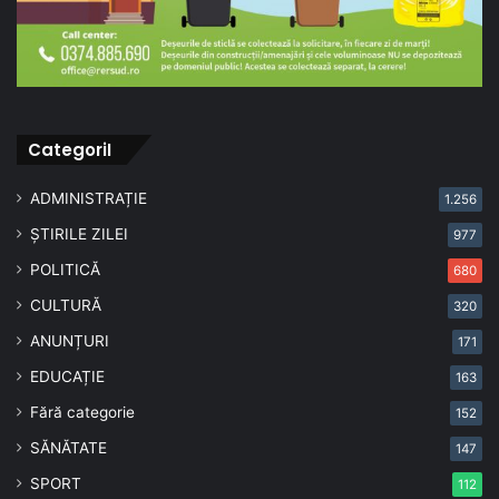
CategoriI
ADMINISTRAȚIE
1.256
ȘTIRILE ZILEI
977
POLITICĂ
680
CULTURĂ
320
ANUNȚURI
171
EDUCAȚIE
163
Fără categorie
152
SĂNĂTATE
147
SPORT
112