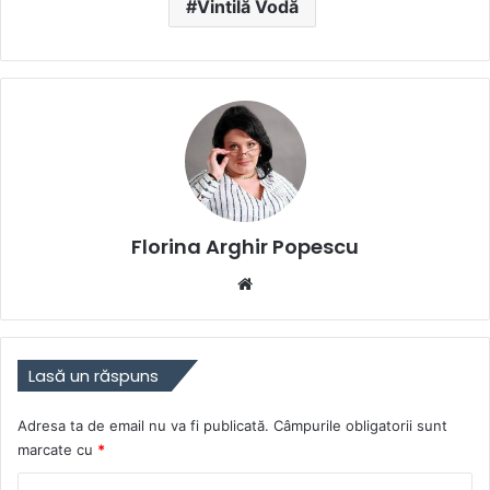
Vintilă Vodă
Florina Arghir Popescu
Website
Lasă un răspuns
Adresa ta de email nu va fi publicată.
Câmpurile obligatorii sunt
marcate cu
*
C