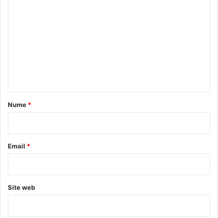
o
m
e
n
t
a
r
Nume
*
i
u
*
Email
*
Site web