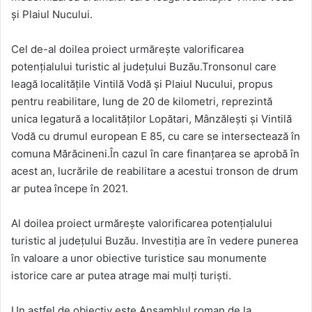
şi Plaiul Nucului.
Cel de-al doilea proiect urmăreşte valorificarea
potenţialului turistic al judeţului Buzău.Tronsonul care
leagă localităţile Vintilă Vodă şi Plaiul Nucului, propus
pentru reabilitare, lung de 20 de kilometri, reprezintă
unica legatură a localităţilor Lopătari, Mânzăleşti şi Vintilă
Vodă cu drumul european E 85, cu care se intersectează în
comuna Mărăcineni.În cazul în care finanţarea se aprobă în
acest an, lucrările de reabilitare a acestui tronson de drum
ar putea începe în 2021.
Al doilea proiect urmăreşte valorificarea potenţialului
turistic al judeţului Buzău. Investiţia are în vedere punerea
în valoare a unor obiective turistice sau monumente
istorice care ar putea atrage mai mulţi turişti.
Un astfel de obiectiv este Ansamblul roman de la