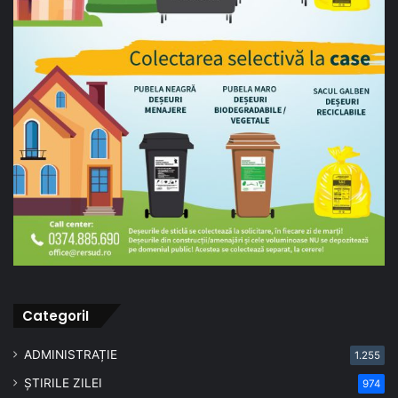
CategoriI
ADMINISTRAȚIE
1.255
ȘTIRILE ZILEI
974