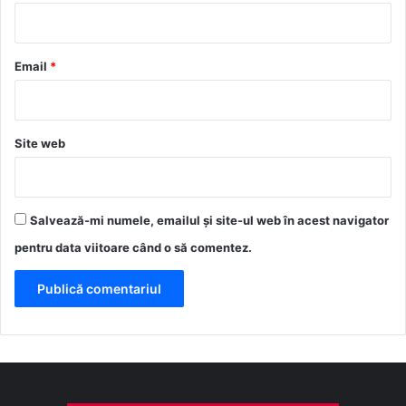
i
u
*
Email
*
Site web
Salvează-mi numele, emailul și site-ul web în acest navigator
pentru data viitoare când o să comentez.