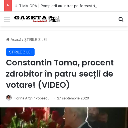
ULTIMA ORĂ | Pompierii au intrat pe fereastră într-un apartament din Micro XIV. O bătrână a fost găsită căzută în bucătărie (VIDEO)
Mediu
C
Acasă
/
ȘTIRILE ZILEI
ȘTIRILE ZILEI
Constantin Toma, procent
zdrobitor în patru secții de
votare! (VIDEO)
Florina Arghir Popescu
27 septembrie 2020