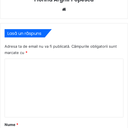
Website
Lasă un răspuns
Adresa ta de email nu va fi publicată.
Câmpurile obligatorii sunt
marcate cu
*
C
o
m
e
n
t
a
r
Nume
*