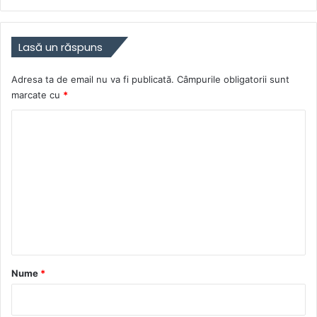
Lasă un răspuns
Adresa ta de email nu va fi publicată.
Câmpurile obligatorii sunt
marcate cu
*
C
o
m
e
n
t
a
r
Nume
*
i
u