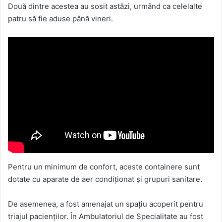
Două dintre acestea au sosit astăzi, urmând ca celelalte
patru să fie aduse până vineri.
Pentru un minimum de confort, aceste containere sunt
dotate cu aparate de aer condiționat și grupuri sanitare.
De asemenea, a fost amenajat un spațiu acoperit pentru
triajul pacienților. În Ambulatoriul de Specialitate au fost