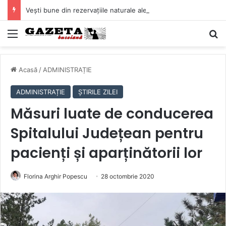
Vești bune din rezervațiile naturale ale Buzăului. Lacurile de la Boldu și Balta Albă și-au refăcut o bună parte din luciul de apă
Mediu
C
Acasă
/
ADMINISTRAȚIE
ADMINISTRAȚIE
ȘTIRILE ZILEI
Măsuri luate de conducerea
Spitalului Județean pentru
pacienți și aparținătorii lor
Florina Arghir Popescu
28 octombrie 2020