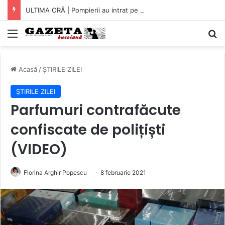
ULTIMA ORĂ | Pompierii au intrat pe fereastră într-un apartament din Micro XIV. O bătrână a fost găsită căzută în bucătărie (VIDEO)
Mediu
C
Acasă
/
ȘTIRILE ZILEI
ȘTIRILE ZILEI
Parfumuri contrafăcute
confiscate de polițiști
(VIDEO)
Florina Arghir Popescu
8 februarie 2021