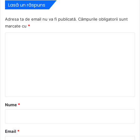
Lasă un răspuns
Adresa ta de email nu va fi publicată.
Câmpurile obligatorii sunt
marcate cu
*
C
o
m
e
n
t
a
r
Nume
*
i
u
*
Email
*