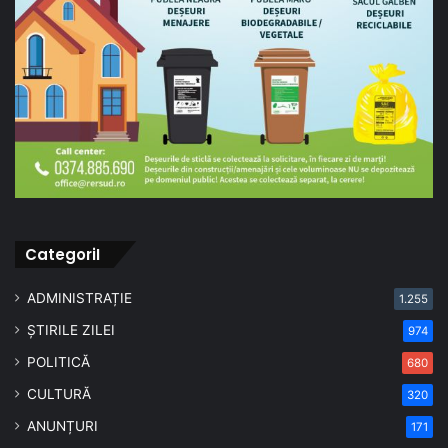
CategoriI
ADMINISTRAȚIE
1.255
ȘTIRILE ZILEI
974
POLITICĂ
680
CULTURĂ
320
ANUNȚURI
171