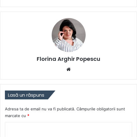
Florina Arghir Popescu
Website
Lasă un răspuns
Adresa ta de email nu va fi publicată.
Câmpurile obligatorii sunt
marcate cu
*
C
o