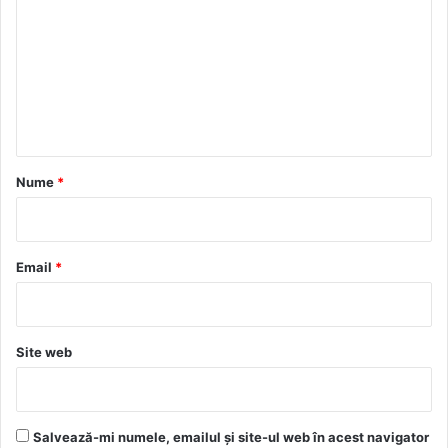
m
e
n
t
a
r
Nume
*
i
u
*
Email
*
Site web
Salvează-mi numele, emailul și site-ul web în acest navigator