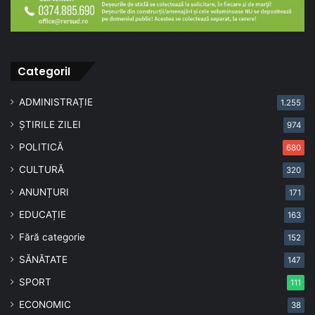
CategoriI
ADMINISTRAȚIE
1.255
ȘTIRILE ZILEI
974
POLITICĂ
680
CULTURĂ
320
ANUNȚURI
171
EDUCAȚIE
163
Fără categorie
152
SĂNĂTATE
147
SPORT
111
ECONOMIC
38