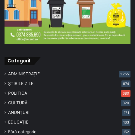
CategoriI
ADMINISTRAȚIE
1.255
ȘTIRILE ZILEI
974
POLITICĂ
680
CULTURĂ
320
ANUNȚURI
171
EDUCAȚIE
163
Fără categorie
152