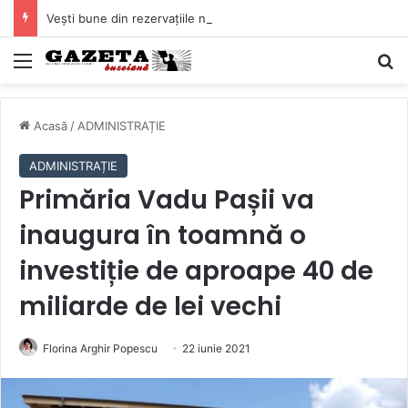
Vești bune din rezervațiile naturale ale Buzăului. Lacurile de la Boldu și Balta Albă și-au refăcut o bună parte din luciul de apă
Mediu
C
Acasă
/
ADMINISTRAȚIE
ADMINISTRAȚIE
Primăria Vadu Pașii va
inaugura în toamnă o
investiție de aproape 40 de
miliarde de lei vechi
Florina Arghir Popescu
22 iunie 2021