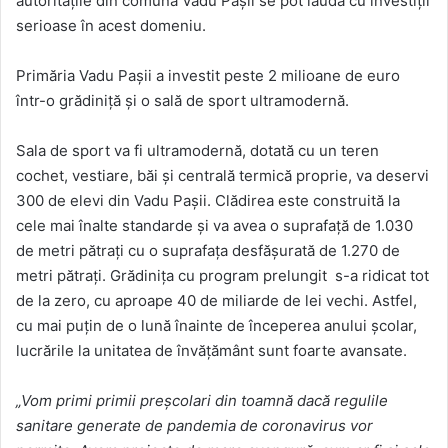
autoritățile din comuna Vadu Pașii se pot lăuda cu investiții
serioase în acest domeniu.
Primăria Vadu Pașii a investit peste 2 milioane de euro
într-o grădiniță și o sală de sport ultramodernă.
Sala de sport va fi ultramodernă, dotată cu un teren
cochet, vestiare, băi și centrală termică proprie, va deservi
300 de elevi din Vadu Paşii. Clădirea este construită la
cele mai înalte standarde și va avea o suprafață de 1.030
de metri pătrați cu o suprafața desfășurată de 1.270 de
metri pătrați. Grădinița cu program prelungit s-a ridicat tot
de la zero, cu aproape 40 de miliarde de lei vechi. Astfel,
cu mai puțin de o lună înainte de începerea anului școlar,
lucrările la unitatea de învățământ sunt foarte avansate.
„Vom primi primii preșcolari din toamnă dacă regulile
sanitare generate de pandemia de coronavirus vor