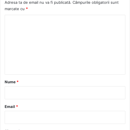
Adresa ta de email nu va fi publicată.
Câmpurile obligatorii sunt
marcate cu
*
C
o
m
e
n
t
a
r
Nume
*
i
u
*
Email
*