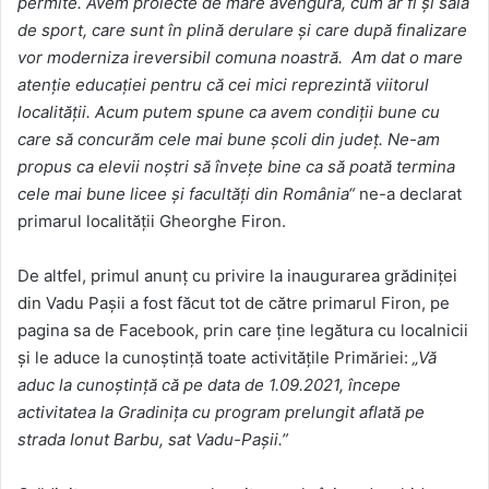
permite. Avem proiecte de mare avengură, cum ar fi și sala
de sport, care sunt în plină derulare și care după finalizare
vor moderniza ireversibil comuna noastră.
Am dat o mare
atenţie educaţiei pentru că cei mici reprezintă viitorul
localităţii. Acum putem spune ca avem condiții bune cu
care să concurăm cele mai bune şcoli din judeţ. Ne-am
propus ca elevii noştri să înveţe bine ca să poată termina
cele mai bune licee şi facultăţi din România
“
ne-a declarat
primarul localităţii Gheorghe Firon.
De altfel, primul anunț cu privire la inaugurarea grădiniței
din Vadu Pașii a fost făcut tot de către primarul Firon, pe
pagina sa de Facebook, prin care ține legătura cu localnicii
și le aduce la cunoștință toate activitățile Primăriei:
„Vă
aduc la cunoștință că pe data de 1.09.2021, începe
activitatea la Gradinița cu program prelungit aflată pe
strada Ionut Barbu, sat Vadu-Pașii.”