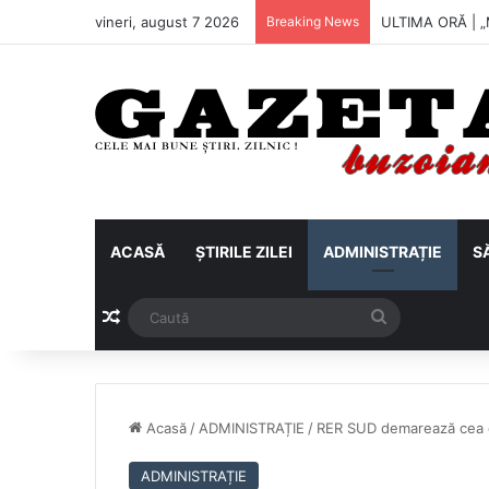
vineri, august 7 2026
Breaking News
Metalul Buzău, 
ACASĂ
ȘTIRILE ZILEI
ADMINISTRAȚIE
S
Articol aleatoriu
Caută
Acasă
/
ADMINISTRAȚIE
/
RER SUD demarează cea d
ADMINISTRAȚIE