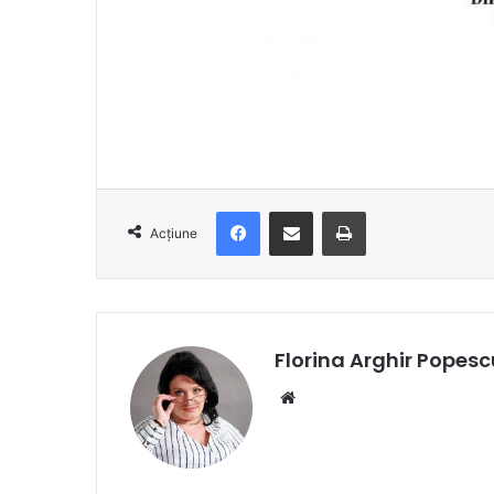
Facebook
Distribuie prin e-mail
Imprimare
Acțiune
Florina Arghir Popesc
Website