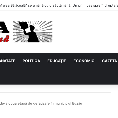
primul meci acasă în noul sezon de Liga 2. Obiectiv clar înaintea duelulu
ĂNĂTATE
POLITICĂ
EDUCAȚIE
ECONOMIC
GAZETA 
e-a doua etapă de deratizare în municipiul Buzău