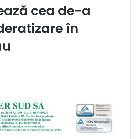
ează cea de-a
eratizare în
ău