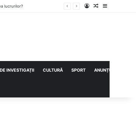
Log In
Articol aleatoriu
Sidebar
i cu CS Afumați
DE INVESTIGAȚII
CULTURĂ
SPORT
ANUNȚURI