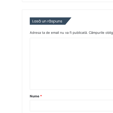
Lasă un răspuns
Adresa ta de email nu va fi publicată.
Câmpurile oblig
C
o
m
e
n
t
a
r
Nume
*
i
u