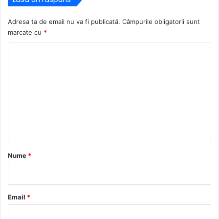
Adresa ta de email nu va fi publicată.
Câmpurile obligatorii sunt
marcate cu
*
C
o
m
e
n
t
a
r
Nume
*
i
u
*
Email
*