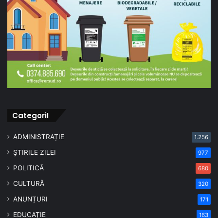
CategoriI
ADMINISTRAȚIE
1.256
ȘTIRILE ZILEI
977
POLITICĂ
680
CULTURĂ
320
ANUNȚURI
171
EDUCAȚIE
163