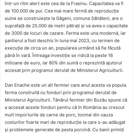
într-un ritm alert este cea de la Frasinu. Capacitatea va fi
de 100.000 de pui. Cea mai mare fermă de reproducţie
suine se construieşte la Găgeni, comuna Săhăteni, are o
suprafaţă de 25.000 de metri pătraţi şi va avea o capacitate
de 3000 de locuri de cazare. Ferma este una modernă, iar
şantierul a fost deschis în luna mai 2023, cu termen de
execuţie de circa un an, popularea urmând să fie făcută
până în vară. Întreaga investiţie se ridică la peste 16
milioane de euro, iar 80% din sumă o reprezintă ajutorul
accesat prin programul derulat de Ministerul Agriculturii.
Dan Enache este un alt fermier care anul acesta va popula
ferma construită cu fonduri prin programul derulat de
Ministerul Agriculturii. Tânărul fermier din Buzău spune că
a accesat aceste fonduri pentru că în România au crescut
mult importurile de carne de porc, tocmai din cauza
costurilor foarte mari de reproducţie la care s-au adăugat
şi problemele generate de pesta porcină. Cu banii primiţi