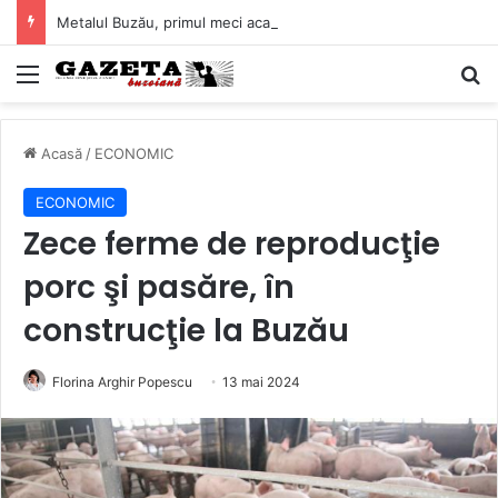
Metalul Buzău, primul meci acasă în noul sezon de Liga 2. Obiectiv clar înaintea duelului cu CS Afumați
Mediu
C
Acasă
/
ECONOMIC
ECONOMIC
Zece ferme de reproducţie
porc şi pasăre, în
construcţie la Buzău
Florina Arghir Popescu
13 mai 2024