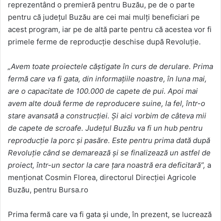
reprezentând o premieră pentru Buzău, pe de o parte
pentru că judeţul Buzău are cei mai mulţi beneficiari pe
acest program, iar pe de altă parte pentru că acestea vor fi
primele ferme de reproducţie deschise după Revoluţie.
„Avem toate proiectele căştigate în curs de derulare. Prima
fermă care va fi gata, din informaţiile noastre, în luna mai,
are o capacitate de 100.000 de capete de pui. Apoi mai
avem alte două ferme de reproducere suine, la fel, într-o
stare avansată a construcţiei. Şi aici vorbim de câteva mii
de capete de scroafe. Judeţul Buzău va fi un hub pentru
reproducţie la porc şi pasăre. Este pentru prima dată după
Revoluţie când se demarează şi se finalizează un astfel de
proiect, într-un sector la care ţara noastră era deficitară”,
a
menționat Cosmin Florea, directorul Direcţiei Agricole
Buzău, pentru Bursa.ro
Prima fermă care va fi gata şi unde, în prezent, se lucrează