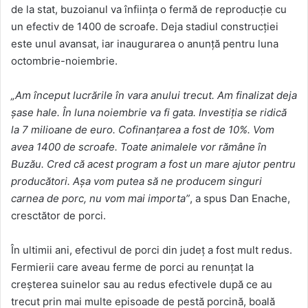
de la stat, buzoianul va înfiinţa o fermă de reproducţie cu
un efectiv de 1400 de scroafe. Deja stadiul construcţiei
este unul avansat, iar inaugurarea o anunţă pentru luna
octombrie-noiembrie.
„Am început lucrările în vara anului trecut. Am finalizat deja
şase hale. În luna noiembrie va fi gata. Investiţia se ridică
la 7 milioane de euro. Cofinanţarea a fost de 10%. Vom
avea 1400 de scroafe. Toate animalele vor rămâne în
Buzău. Cred că acest program a fost un mare ajutor pentru
producători. Aşa vom putea să ne producem singuri
carnea de porc, nu vom mai importa”
, a spus Dan Enache,
cresctător de porci.
În ultimii ani, efectivul de porci din judeţ a fost mult redus.
Fermierii care aveau ferme de porci au renunţat la
creşterea suinelor sau au redus efectivele după ce au
trecut prin mai multe episoade de pestă porcină, boală