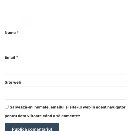
n
t
a
r
Nume
*
i
u
*
Email
*
Site web
Salvează-mi numele, emailul și site-ul web în acest navigator
pentru data viitoare când o să comentez.