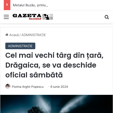
Metalul Buzău, primul meci acasă în noul sezon de Liga 2. Obiectiv clar înaintea duelului cu CS Afumați
Mediu
C
Acasă
/
ADMINISTRAȚIE
ADMINISTRAȚIE
Cel mai vechi târg din țară,
Drăgaica, se va deschide
oficial sâmbătă
Florina Arghir Popescu
6 iunie 2024