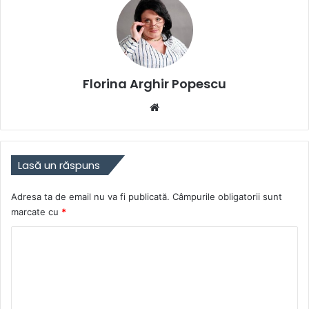
Florina Arghir Popescu
Website
Lasă un răspuns
Adresa ta de email nu va fi publicată.
Câmpurile obligatorii sunt
marcate cu
*
C
o
m
e