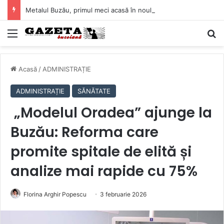
Metalul Buzău, primul meci acasă în noul sezon de Liga 2. Obiectiv clar înaintea duelului cu CS Afumați
Mediu
C
Acasă
/
ADMINISTRAȚIE
ADMINISTRAȚIE
SĂNĂTATE
„Modelul Oradea” ajunge la
Buzău: Reforma care
promite spitale de elită și
analize mai rapide cu 75%
Florina Arghir Popescu
3 februarie 2026