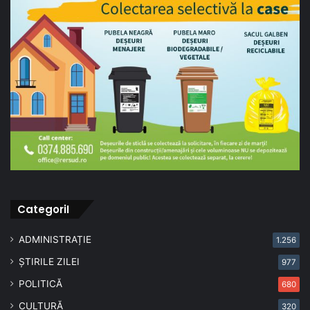
CategoriI
ADMINISTRAȚIE
1.256
ȘTIRILE ZILEI
977
POLITICĂ
680
CULTURĂ
320