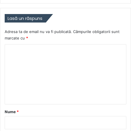
Lasă un răspuns
Adresa ta de email nu va fi publicată.
Câmpurile obligatorii sunt
marcate cu
*
C
o
m
e
n
t
a
r
Nume
*
i
u