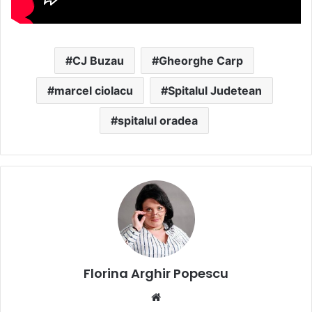
CJ Buzau
Gheorghe Carp
marcel ciolacu
Spitalul Judetean
spitalul oradea
Florina Arghir Popescu
Website