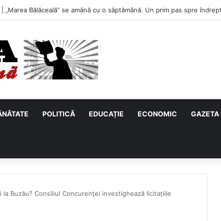
u, primul meci acasă în noul sezon de Liga 2. Obiectiv clar înaintea duel
ĂNĂTATE
POLITICĂ
EDUCAȚIE
ECONOMIC
GAZETA 
și la Buzău? Consiliul Concurenței investighează licitațiile