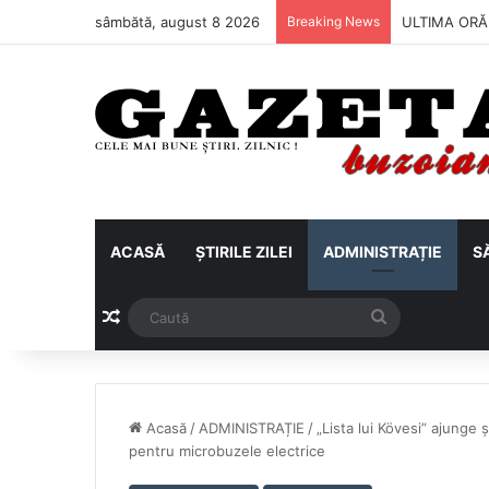
sâmbătă, august 8 2026
Breaking News
Metalul Buză
ACASĂ
ȘTIRILE ZILEI
ADMINISTRAȚIE
S
Articol aleatoriu
Caută
Acasă
/
ADMINISTRAȚIE
/
„Lista lui Kövesi” ajunge 
pentru microbuzele electrice