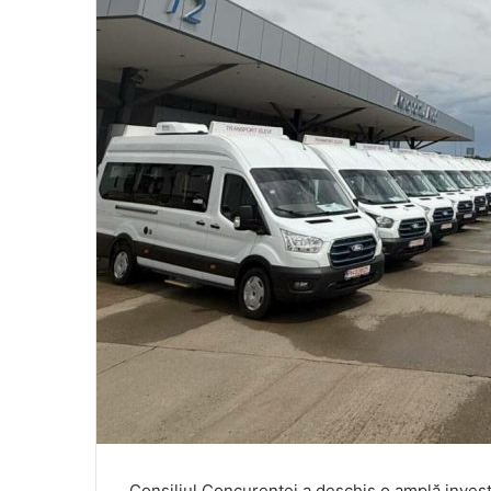
Consiliul Concurenței a deschis o amplă investig