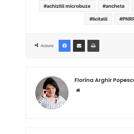
achizitii microbuze
ancheta
licitatii
PNR
Facebook
Distribuie prin e-mail
Imprimare
Acțiune
Florina Arghir Popesc
Website