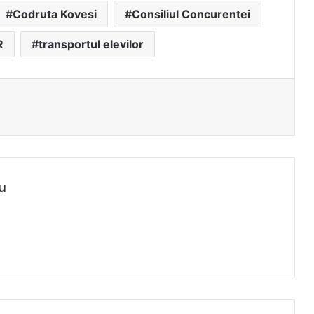
Codruta Kovesi
Consiliul Concurentei
R
transportul elevilor
u