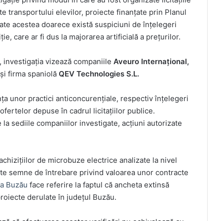
e transportului elevilor, proiecte finanțate prin Planul
ate acestea doarece există suspiciuni de înțelegeri
ie, care ar fi dus la majorarea artificială a prețurilor.
, investigația vizează companiile
Aveuro Internațional,
și firma spaniolă
QEV Technologies S.L.
a unor practici anticoncurențiale, respectiv înțelegeri
fertelor depuse în cadrul licitațiilor publice.
 la sediile companiilor investigate, acțiuni autorizate
hizițiilor de microbuze electrice analizate la nivel
icate semne de întrebare privind valoarea unor contracte
ia Buzău
face referire la faptul că ancheta extinsă
roiecte derulate în județul Buzău.