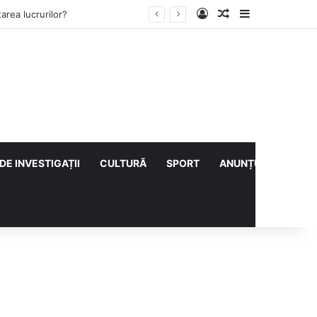
Log In
Articol aleatoriu
Sidebar
ului cu CS Afumați
DE INVESTIGAȚII
CULTURĂ
SPORT
ANUNȚURI