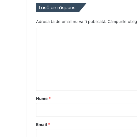
Lasă un răspuns
Adresa ta de email nu va fi publicată.
Câmpurile oblig
C
o
m
e
n
t
a
r
Nume
*
i
u
*
Email
*