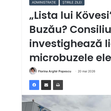
ADMINISTRAȚIE
ȘTIRILE ZILEI
„Lista lui Kövesi
Buzău? Consiliu
investighează li
microbuzele ele
Florina Arghir Popescu
20 mai 2026
Facebook
Distribuie prin e-mail
Imprimare