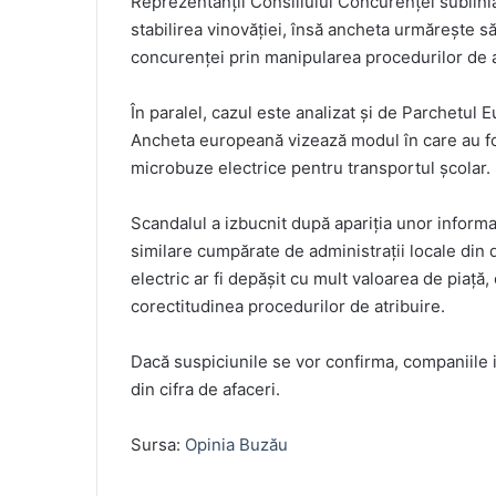
Reprezentanții Consiliului Concurenței sublini
stabilirea vinovăției, însă ancheta urmărește să
concurenței prin manipularea procedurilor de a
În paralel, cazul este analizat și de Parchetul
Ancheta europeană vizează modul în care au fos
microbuze electrice pentru transportul școlar.
Scandalul a izbucnit după apariția unor informa
similare cumpărate de administrații locale din d
electric ar fi depășit cu mult valoarea de piață,
corectitudinea procedurilor de atribuire.
Dacă suspiciunile se vor confirma, companiile 
din cifra de afaceri.
Sursa:
Opinia Buzău