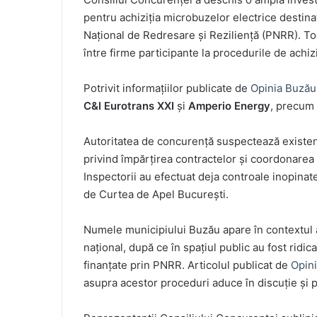
pentru achiziția microbuzelor electrice destinat
Național de Redresare și Reziliență (PNRR). To
între firme participante la procedurile de achiziț
Potrivit informațiilor publicate de
Opinia Buzău
C&I Eurotrans XXI
și
Amperio Energy
, precum 
Autoritatea de concurență suspectează existenț
privind împărțirea contractelor și coordonarea o
Inspectorii au efectuat deja controale inopinate
de Curtea de Apel București.
Numele municipiului Buzău apare în contextul ac
național, după ce în spațiul public au fost rid
finanțate prin PNRR. Articolul publicat de
Opin
asupra acestor proceduri aduce în discuție și p