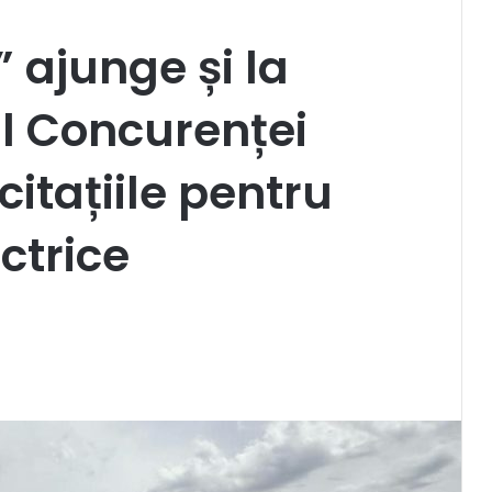
” ajunge și la
l Concurenței
citațiile pentru
ctrice