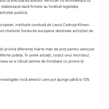
ază că efectuarea acestor verificări nu echivalează cu
 stabilească dacă firmele au încălcat legislația
chiziție publică.
 European, instituție condusă de Laura Codruța Kövesi.
t cheltuite fondurile europene destinate achiziției de
ții privind diferențe foarte mari de preț pentru vehicule
iferite județe. În unele situații, costul unui microbuz
 ceea ce a ridicat semne de întrebare cu privire la
investigate riscă amenzi care pot ajunge până la 10%