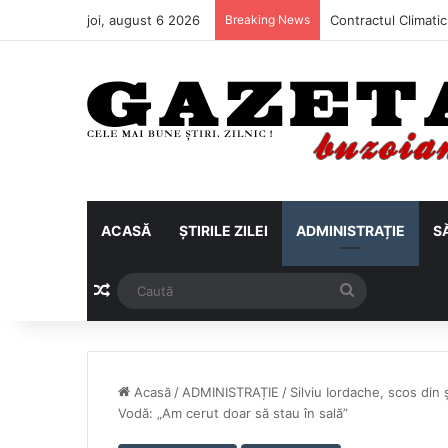
joi, august 6 2026
Breaking News
ACASĂ
ȘTIRILE ZILEI
ADMINISTRAȚIE
S
Articol aleatoriu
Caută
Acasă
/
ADMINISTRAȚIE
/
Silviu Iordache, scos din 
Vodă: „Am cerut doar să stau în sală”