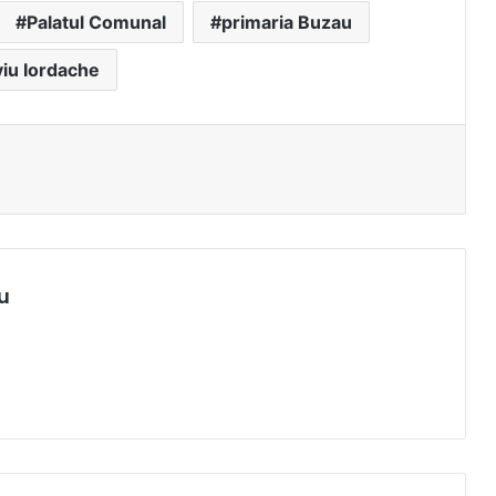
Palatul Comunal
primaria Buzau
viu Iordache
u