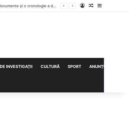
Log In
Articol aleatoriu
Sidebar
Contractul Climatic continuă prin Compania de Apă? Haritina Craița își susține acuzația cu documente și o cronologie a deciziilor
DE INVESTIGAȚII
CULTURĂ
SPORT
ANUNȚURI