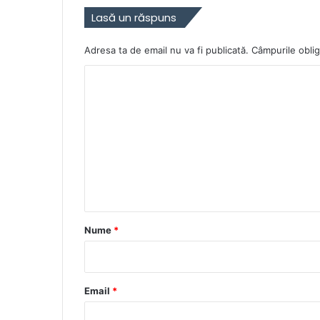
Lasă un răspuns
Adresa ta de email nu va fi publicată.
Câmpurile oblig
C
o
m
e
n
t
a
r
Nume
*
i
u
*
Email
*