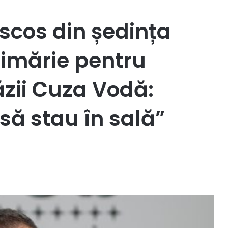
 scos din ședința
rimărie pentru
ăzii Cuza Vodă:
să stau în sală”