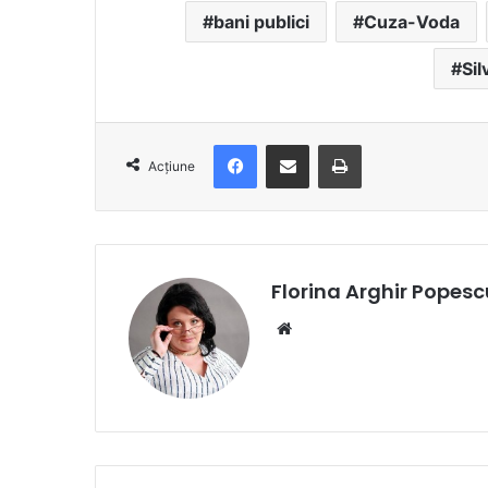
bani publici
Cuza-Voda
Sil
Facebook
Distribuie prin e-mail
Imprimare
Acțiune
Florina Arghir Popesc
Website