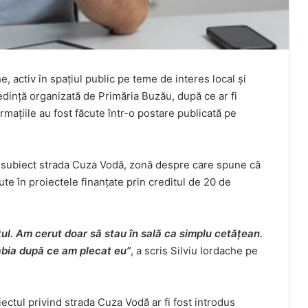
e, activ în spațiul public pe teme de interes local și
ședință organizată de Primăria Buzău, după ce ar fi
irmațiile au fost făcute într-o postare publicată pe
ca subiect strada Cuza Vodă, zonă despre care spune că
ute în proiectele finanțate prin creditul de 20 de
ul. Am cerut doar să stau în sală ca simplu cetățean.
abia după ce am plecat eu”
, a scris Silviu Iordache pe
iectul privind strada Cuza Vodă ar fi fost introdus