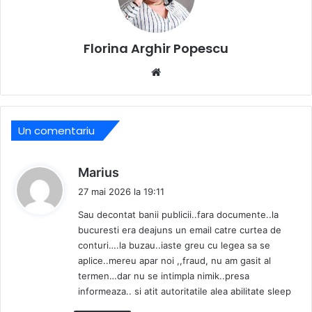
Florina Arghir Popescu
Website
Un comentariu
s
Marius
p
27 mai 2026 la 19:11
u
Sau decontat banii publicii..fara documente..la
n
bucuresti era deajuns un email catre curtea de
e
conturi….la buzau..iaste greu cu legea sa se
:
aplice..mereu apar noi ,,fraud, nu am gasit al
termen…dar nu se intimpla nimik..presa
informeaza.. si atit autoritatile alea abilitate sleep