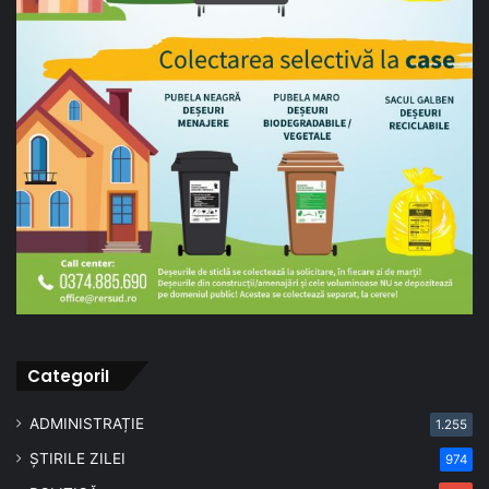
CategoriI
ADMINISTRAȚIE
1.255
ȘTIRILE ZILEI
974