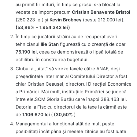
au primit firimituri, în timp ce grosul s-a blocat la
vedete de import precum
Cristian Benavente Bristol
(250.223 lei) și
Kevin Brobbey
(peste 212.000 lei).
(53,86% – 1.954.342 lei)
În timp ce jucătorii străini au de recuperat averi,
tehnicianul
Ilie Stan
figurează cu o creanță de doar
75.190 lei
, ceea ce demonstrează o lipsă totală de
echilibru în construirea bugetului.
Clubul a „uitat” să vireze taxele către ANAF, deși
președintele interimar al Comitetului Director a fost
chiar Cristian Ceaușel, directorul Direcției Economice
a Primăriei. Mai mult, instituțiile Primăriei se judecă
între ele.SCM Gloria Buzău cere înapoi 388.463 lei.
Datoria la Fisc cu directorul de la taxe la cârmă este
de
1.106.670 lei
(
(30,50%
)
Managementul a funcționat atât de mult peste
posibilități încât până și mesele zilnice au fost luate