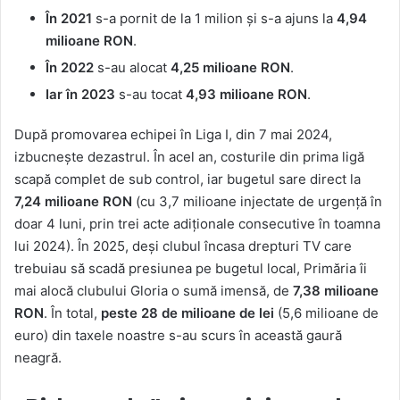
În 2021
s-a pornit de la 1 milion și s-a ajuns la
4,94
milioane RON
.
În 2022
s-au alocat
4,25 milioane RON
.
Iar în 2023
s-au tocat
4,93 milioane RON
.
După promovarea echipei în Liga I, din 7 mai 2024,
izbucnește dezastrul. În acel an, costurile din prima ligă
scapă complet de sub control, iar bugetul sare direct la
7,24 milioane RON
(cu 3,7 milioane injectate de urgență în
doar 4 luni, prin trei acte adiționale consecutive în toamna
lui 2024). În 2025, deși clubul încasa drepturi TV care
trebuiau să scadă presiunea pe bugetul local, Primăria îi
mai alocă clubului Gloria o sumă imensă, de
7,38 milioane
RON
. În total,
peste 28 de milioane de lei
(5,6 milioane de
euro) din taxele noastre s-au scurs în această gaură
neagră.