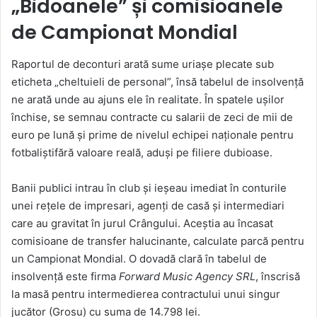
„Bidoanele” și comisioanele
de Campionat Mondial
Raportul de deconturi arată sume uriașe plecate sub
eticheta „cheltuieli de personal”, însă tabelul de insolvență
ne arată unde au ajuns ele în realitate. În spatele ușilor
închise, se semnau contracte cu salarii de zeci de mii de
euro pe lună și prime de nivelul echipei naționale pentru
fotbaliștifără valoare reală, aduși pe filiere dubioase.
Banii publici intrau în club și ieșeau imediat în conturile
unei rețele de impresari, agenți de casă și intermediari
care au gravitat în jurul Crângului. Aceștia au încasat
comisioane de transfer halucinante, calculate parcă pentru
un Campionat Mondial. O dovadă clară în tabelul de
insolvență este firma
Forward Music Agency SRL
, înscrisă
la masă pentru intermedierea contractului unui singur
jucător (Grosu) cu suma de 14.798 lei.