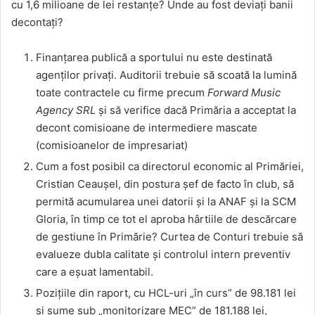
cu 1,6 milioane de lei restanțe? Unde au fost deviați banii
decontați?
Finanțarea publică a sportului nu este destinată
agenților privați. Auditorii trebuie să scoată la lumină
toate contractele cu firme precum
Forward Music
Agency SRL
și să verifice dacă Primăria a acceptat la
decont comisioane de intermediere mascate
(comisioanelor de impresariat)
Cum a fost posibil ca directorul economic al Primăriei,
Cristian Ceaușel, din postura șef de facto în club, să
permită acumularea unei datorii și la ANAF și la SCM
Gloria, în timp ce tot el aproba hârtiile de descărcare
de gestiune în Primărie? Curtea de Conturi trebuie să
evalueze dubla calitate și controlul intern preventiv
care a eșuat lamentabil.
Pozițiile din raport, cu HCL-uri „în curs” de 98.181 lei
și sume sub „monitorizare MEC” de 181.188 lei,