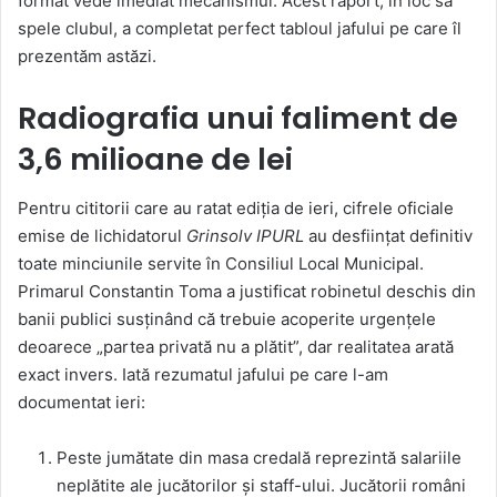
format vede imediat mecanismul. Acest raport, în loc să
spele clubul, a completat perfect tabloul jafului pe care îl
prezentăm astăzi.
Radiografia unui faliment de
3,6 milioane de lei
Pentru cititorii care au ratat ediția de ieri, cifrele oficiale
emise de lichidatorul
Grinsolv IPURL
au desființat definitiv
toate minciunile servite în Consiliul Local Municipal.
Primarul Constantin Toma a justificat robinetul deschis din
banii publici susținând că trebuie acoperite urgențele
deoarece „partea privată nu a plătit”, dar realitatea arată
exact invers. Iată rezumatul jafului pe care l-am
documentat ieri:
Peste jumătate din masa credală reprezintă salariile
neplătite ale jucătorilor și staff-ului. Jucătorii români