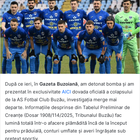
După ce ieri, în
Gazeta Buzoiană
, am detonat bomba și am
prezentat în exclusivitate
AICI
dovada oficială a colapsului
de la AS Fotbal Club Buzău, investigația merge mai
departe. Informațiile desprinse din Tabelul Preliminar de
Creanțe (Dosar 1908/114/2025, Tribunalul Buzău) fac
lumină totală într-o afacere plămădită încă de la început
pentru prăduială, conturi umflate și averi îngrășate sub
pretext sportiv.