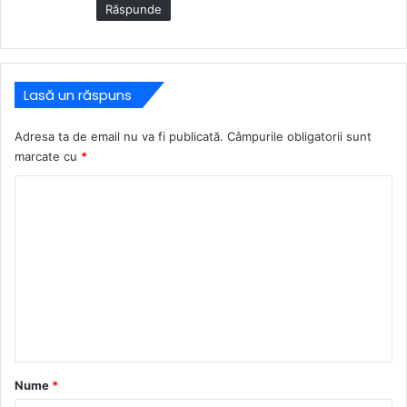
Răspunde
Lasă un răspuns
Adresa ta de email nu va fi publicată.
Câmpurile obligatorii sunt
marcate cu
*
C
o
m
e
n
t
a
r
Nume
*