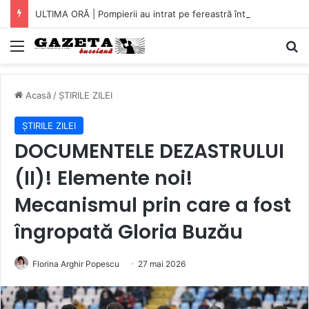
ULTIMA ORĂ | Pompierii au intrat pe fereastră într-un apartament din Micro XIV. O bătrână a fost găsită căzută în bucătărie (VIDEO)
Mediu
C
Acasă
/
ȘTIRILE ZILEI
ȘTIRILE ZILEI
DOCUMENTELE DEZASTRULUI
(II)! Elemente noi!
Mecanismul prin care a fost
îngropată Gloria Buzău
Florina Arghir Popescu
27 mai 2026