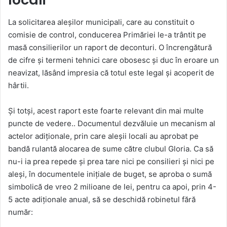
La solicitarea aleșilor municipali, care au constituit o
comisie de control, conducerea Primăriei le-a trântit pe
masă consilierilor un raport de deconturi. O încrengătură
de cifre și termeni tehnici care obosesc și duc în eroare un
neavizat, lăsând impresia că totul este legal și acoperit de
hârtii.
Și totși, acest raport este foarte relevant din mai multe
puncte de vedere.. Documentul dezvăluie un mecanism al
actelor adiționale, prin care aleșii locali au aprobat pe
bandă rulantă alocarea de sume către clubul Gloria. Ca să
nu-i ia prea repede și prea tare nici pe consilieri și nici pe
aleși, în documentele inițiale de buget, se aproba o sumă
simbolică de vreo 2 milioane de lei, pentru ca apoi, prin 4-
5 acte adiționale anual, să se deschidă robinetul fără
număr: