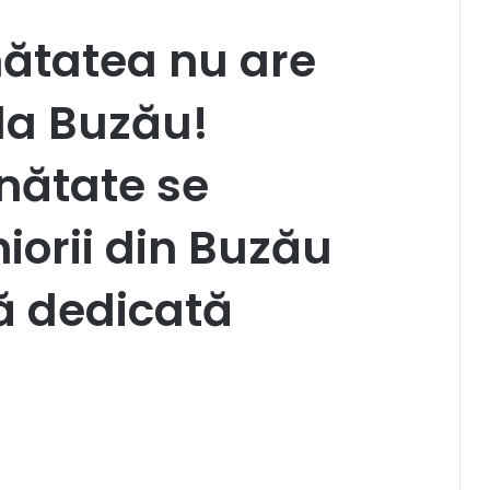
ătatea nu are
la Buzău!
ănătate se
iorii din Buzău
ță dedicată