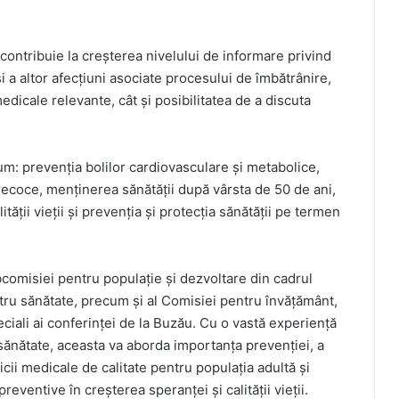
 contribuie la creșterea nivelului de informare privind
i a altor afecțiuni asociate procesului de îmbătrânire,
medicale relevante, cât și posibilitatea de a discuta
um: prevenția bolilor cardiovasculare și metabolice,
recoce, menținerea sănătății după vârsta de 50 de ani,
lității vieții și prevenția și protecția sănătății pe termen
comisiei pentru populație și dezvoltare din cadrul
ru sănătate, precum și al Comisiei pentru învățământ,
peciali ai conferinței de la Buzău. Cu o vastă experiență
 sănătate, aceasta va aborda importanța prevenției, a
icii medicale de calitate pentru populația adultă și
preventive în creșterea speranței și calității vieții.