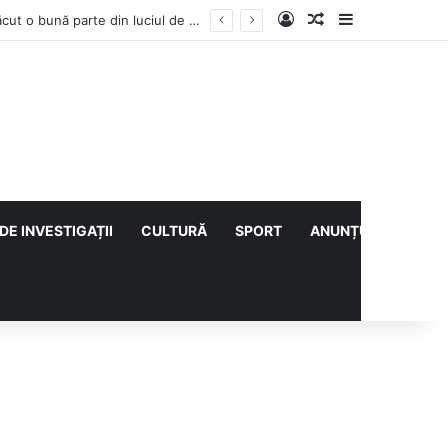
Log In
Articol aleatoriu
Sidebar
ULTIMA ORĂ | Pompierii au intrat pe fereastră într-un apartament din Micro XIV. O bătrână a fost găsită căzută în bucătărie (VIDEO)
DE INVESTIGAȚII
CULTURĂ
SPORT
ANUNȚURI