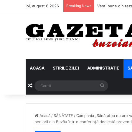
joi, august 6 2026
Breaking News
ACASĂ
ȘTIRILE ZILEI
ADMINISTRAȚIE
S
Articol aleatoriu
Caută
Acasă
/
SĂNĂTATE
/
Campania „Sănătatea nu are vâr
seniorii din Buzău într-o conferință dedicată prevenți