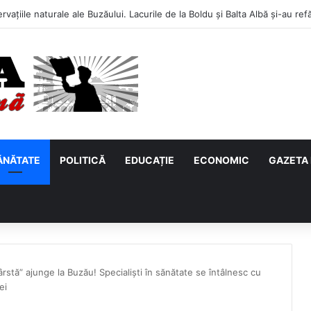
ĂNĂTATE
POLITICĂ
EDUCAȚIE
ECONOMIC
GAZETA 
stă” ajunge la Buzău! Specialiști în sănătate se întâlnesc cu
ei