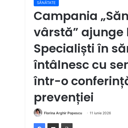
SĂNĂTATE
Campania „Săn
vârstă” ajunge 
Specialiști în s
întâlnesc cu sen
într-o conferin
prevenției
Florina Arghir Popescu
11 iunie 2026
Facebook
Distribuie prin e-mail
Imprimare