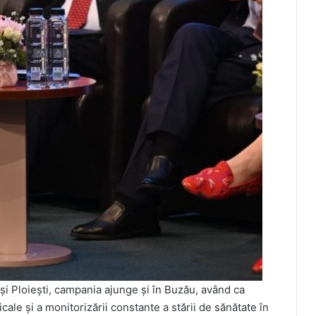
 și Ploiești, campania ajunge și în Buzău, având ca
ale și a monitorizării constante a stării de sănătate în