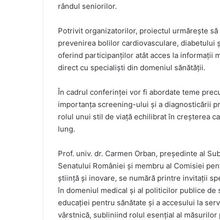
rândul seniorilor.
Potrivit organizatorilor, proiectul urmărește să
prevenirea bolilor cardiovasculare, diabetului ș
oferind participanților atât acces la informații 
direct cu specialiști din domeniul sănătății.
În cadrul conferinței vor fi abordate teme prec
importanța screening-ului și a diagnosticării p
rolul unui stil de viață echilibrat în creșterea ca
lung.
Prof. univ. dr. Carmen Orban, președinte al Sub
Senatului României și membru al Comisiei pent
știință și inovare, se numără printre invitații s
în domeniul medical și al politicilor publice de
educației pentru sănătate și a accesului la serv
vârstnică, subliniind rolul esențial al măsurilor 