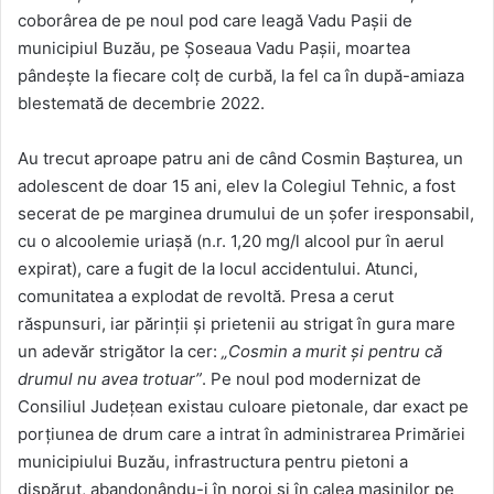
coborârea de pe noul pod care leagă Vadu Pașii de
municipiul Buzău, pe Șoseaua Vadu Pașii, moartea
pândește la fiecare colț de curbă, la fel ca în după-amiaza
blestemată de decembrie 2022.
Au trecut aproape patru ani de când Cosmin Bașturea, un
adolescent de doar 15 ani, elev la Colegiul Tehnic, a fost
secerat de pe marginea drumului de un șofer iresponsabil,
cu o alcoolemie uriașă (n.r. 1,20 mg/l alcool pur în aerul
expirat), care a fugit de la locul accidentului. Atunci,
comunitatea a explodat de revoltă. Presa a cerut
răspunsuri, iar părinții și prietenii au strigat în gura mare
un adevăr strigător la cer:
„Cosmin a murit și pentru că
drumul nu avea trotuar”
. Pe noul pod modernizat de
Consiliul Județean existau culoare pietonale, dar exact pe
porțiunea de drum care a intrat în administrarea Primăriei
municipiului Buzău, infrastructura pentru pietoni a
dispărut, abandonându-i în noroi și în calea mașinilor pe