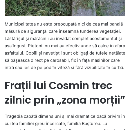
Municipalitatea nu este preocupată nici de cea mai banală
măsură de siguranță, care înseamnă tunderea vegetației.
Lăstărișul și mărăcinii au invadat complet acostamentul și
așa îngust. Pietonii nu mai au efectiv unde să calce în afara
asfaltului. Copiii și navetiștii sunt obligați de tufele netăiate
să pășească direct pe carosabil, fix în fața mașinilor care
intră sau ies de pe pod în viteză și fără vizibilitate în curbă.
Frații lui Cosmin trec
zilnic prin „zona morții”
Tragedia capătă dimensiuni și mai dramatice dacă privim în
curtea familiei greu încercate, familia Bașturea. La