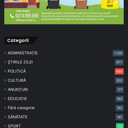
CategoriI
ADMINISTRAȚIE
1.256
ȘTIRILE ZILEI
977
POLITICĂ
680
CULTURĂ
320
ANUNȚURI
171
EDUCAȚIE
163
Fără categorie
152
SĂNĂTATE
147
SPORT
112