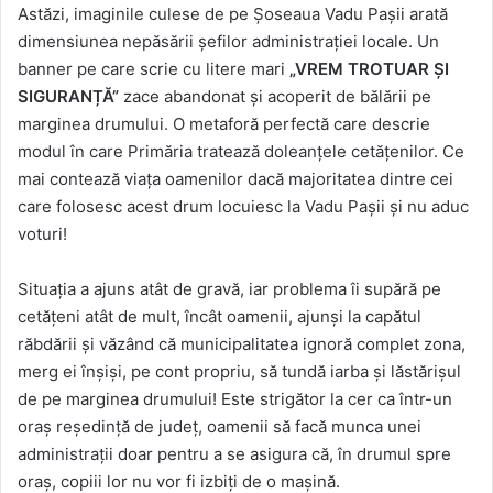
Astăzi, imaginile culese de pe Șoseaua Vadu Pașii arată
dimensiunea nepăsării șefilor administrației locale. Un
banner pe care scrie cu litere mari
„VREM TROTUAR ȘI
SIGURANȚĂ”
zace abandonat și acoperit de bălării pe
marginea drumului. O metaforă perfectă care descrie
modul în care Primăria tratează doleanțele cetățenilor. Ce
mai contează viața oamenilor dacă majoritatea dintre cei
care folosesc acest drum locuiesc la Vadu Pașii și nu aduc
voturi!
Situația a ajuns atât de gravă, iar problema îi supără pe
cetățeni atât de mult, încât oamenii, ajunși la capătul
răbdării și văzând că municipalitatea ignoră complet zona,
merg ei înșiși, pe cont propriu, să tundă iarba și lăstărișul
de pe marginea drumului! Este strigător la cer ca într-un
oraș reședință de județ, oamenii să facă munca unei
administrații doar pentru a se asigura că, în drumul spre
oraș, copiii lor nu vor fi izbiți de o mașină.