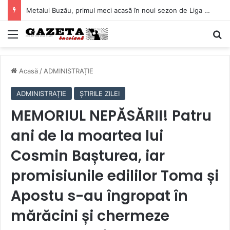
Metalul Buzău, primul meci acasă în noul sezon de Liga 2. Obiectiv clar înaintea duelului cu CS Afumați
Mediu
C
Acasă
/
ADMINISTRAȚIE
ADMINISTRAȚIE
ȘTIRILE ZILEI
MEMORIUL NEPĂSĂRII! Patru
ani de la moartea lui
Cosmin Bașturea, iar
promisiunile edililor Toma și
Apostu s-au îngropat în
mărăcini și chermeze