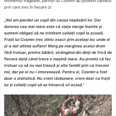
momentul tragediei, părinții lui Cosmin au povestit calvarul
prin care trec în fiecare zi:
„Noi am pierdut un copil din cauza nepăsării lor. Dar
durerea cea mai mare este că viața merge înainte și
suntem obligați să ne trimitem ceilalți copii la școală.
Frații lui Cosmin trec zilnic exact prin același loc unde el
și-a dat ultima suflare! Merg pe marginea acelui drum
fără trotuar, printre bălării, strângând din dinți de frică de
fiecare dată când trece o mașină mare. Au promis că fac
trotuar ca să nu mai treacă și alte familii prin ce trecem
noi, dar pe ei nu-i interesează. Pentru ei, Cosmin a fost
doar o statistică. Nu vrem răzbunare, vrem doar ca frații
lui și ceilalți copii să se întoarcă vii acasă.”