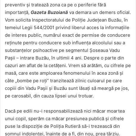
preventiv și tratează zona ca pe o periferie fără
importanță,
Gazeta Buzoiană
va demara un demers oficial.
Vom solicita Inspectoratului de Poliție Județean Buzău, în
temeiul Legii 544/2001 privind liberul acces la informațiile
de interes public, numărul exact de permise de conducere
reținute pentru conducere sub influența alcoolului sau a
substanțelor psihoactive pe segmentul Șoseaua Vadu
Pașii – intrare Buzău, în ultimii 4 ani. Despre o parte din
cazuri am aflat de la cetățeni. Vrem să arătăm, cu cifrele pe
masă, care este amploarea fenomenului în acea zonă și
câte „bombe pe roți” tranzitează zilnic culoarul pe care
copiii din Vadu Pașii și Buzău sunt lăsați să meargă pe jos,
pe carosabil, din cauza lipsei unui trotuar.
Dacă pe edili nu-i responsabilizează nici măcar moartea
unui copil, sperăm ca măcar presiunea publică și cifrele
puse la dispoziție de Poliția Rutieră să-i trezească din
somnul indolenței, înainte de a fi, din nou, prea târziu.