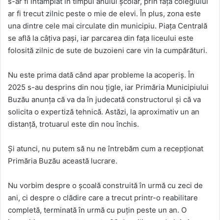
s-ar fi întâmplat în timpul anului școlar, prin fața colegiului
ar fi trecut zilnic peste o mie de elevi. În plus, zona este
una dintre cele mai circulate din municipiu. Piața Centrală
se află la câțiva pași, iar parcarea din fața liceului este
folosită zilnic de sute de buzoieni care vin la cumpărături.
Nu este prima dată când apar probleme la acoperiș. În
2025 s-au desprins din nou țigle, iar Primăria Municipiului
Buzău anunța că va da în judecată constructorul și că va
solicita o expertiză tehnică. Astăzi, la aproximativ un an
distanță, trotuarul este din nou închis.
Și atunci, nu putem să nu ne întrebăm cum a recepționat
Primăria Buzău această lucrare.
Nu vorbim despre o școală construită în urmă cu zeci de
ani, ci despre o clădire care a trecut printr-o reabilitare
completă, terminată în urmă cu puțin peste un an. O