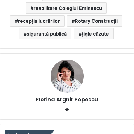
reabilitare Colegiul Eminescu
recepția lucrărilor
Rotary Construcții
siguranță publică
țigle căzute
Florina Arghir Popescu
Website