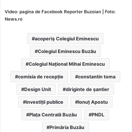
Video: pagina de Facebook Reporter Buzoian | Foto:
News.ro
acoperiș Colegiul Eminescu
Colegiul Eminescu Buzău
Colegiul Național Mihai Eminescu
comisia de recepție
constantin toma
Design Unit
diriginte de șantier
investiții publice
Ionuț Apostu
PIața Centrală Buzău
PNDL
Primăria Buzău