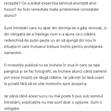
recepție? Ce a arătat expertiza tehnică anunțată anul
trecut? Au fost remediate toate problemele constatate
atunci?
Sunt întrebări care nu apar din dorința de a găsi vinovați, ci
din obligația de a înțelege cum s-a ajuns ca o clădire
redeschisă de puțin peste un an să ajungă din nou în
situația în care trotuarul trebuie închis pentru protejarea
oamenilor.
O investiție publică nu se încheie în ziua în care se taie
panglica și se fac fotografii, se încheie atunci când oamenii
pot trece liniștiți pe lângă clădire, iar părinții își lasă copiii
la școală fără să se uite instinctiv spre acoperiș.
Iar până când acest lucru nu mai poate fi pus sub semnul
întrebării, explicațiile nu mai sunt doar o opțiune. Sunt o
obligație.