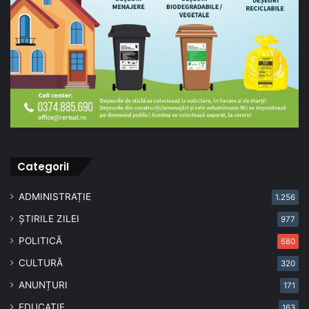
CategoriI
ADMINISTRAȚIE
1.256
ȘTIRILE ZILEI
977
POLITICĂ
680
CULTURĂ
320
ANUNȚURI
171
EDUCAȚIE
163