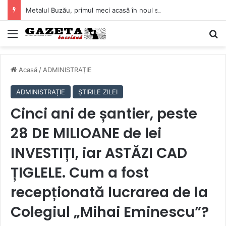
Metalul Buzău, primul meci acasă în noul sezon de Liga 2. Obiectiv clar înaintea duelului cu CS Afumați
Mediu
C
Acasă
/
ADMINISTRAȚIE
ADMINISTRAȚIE
ȘTIRILE ZILEI
Cinci ani de șantier, peste
28 DE MILIOANE de lei
INVESTIȚI, iar ASTĂZI CAD
ȚIGLELE. Cum a fost
recepționată lucrarea de la
Colegiul „Mihai Eminescu”?