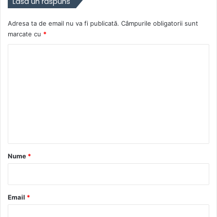
Lasă un răspuns
Adresa ta de email nu va fi publicată.
Câmpurile obligatorii sunt
marcate cu
*
C
o
m
e
n
t
a
r
Nume
*
i
u
*
Email
*