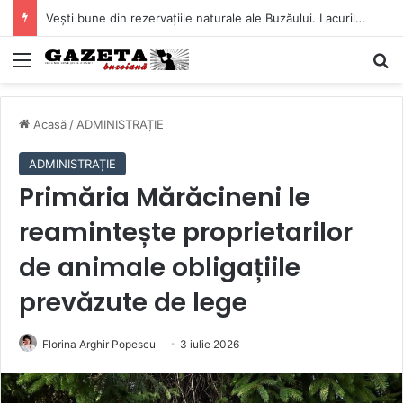
Vești bune din rezervațiile naturale ale Buzăului. Lacurile de la Boldu și Balta Albă și-au refăcut o bună parte din luciul de apă
Mediu
C
Acasă
/
ADMINISTRAȚIE
ADMINISTRAȚIE
Primăria Mărăcineni le
reamintește proprietarilor
de animale obligațiile
prevăzute de lege
Florina Arghir Popescu
3 iulie 2026