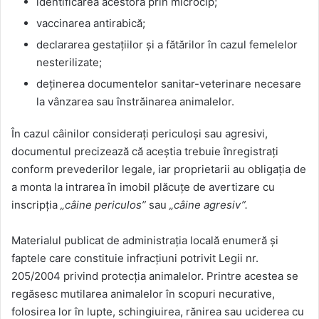
identificarea acestora prin microcip;
vaccinarea antirabică;
declararea gestațiilor și a fătărilor în cazul femelelor
nesterilizate;
deținerea documentelor sanitar-veterinare necesare
la vânzarea sau înstrăinarea animalelor.
În cazul câinilor considerați periculoși sau agresivi,
documentul precizează că aceștia trebuie înregistrați
conform prevederilor legale, iar proprietarii au obligația de
a monta la intrarea în imobil plăcuțe de avertizare cu
inscripția
„câine periculos”
sau
„câine agresiv”.
Materialul publicat de administrația locală enumeră și
faptele care constituie infracțiuni potrivit Legii nr.
205/2004 privind protecția animalelor. Printre acestea se
regăsesc mutilarea animalelor în scopuri necurative,
folosirea lor în lupte, schingiuirea, rănirea sau uciderea cu