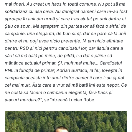
mai tineri. Au creat un haos în toată comuna. Nu pot să mă
solidarizez cu așa ceva. Au denigrat oameni care le-au fost
aproape în anii din urmă și care i-au ajutat pe unii dintre ei.
Știu ce spun. Mă așteptam din partea lor să facă o altfel de
campanie, una elegantă, de bun simț, dar se pare că la unii
dintre ei nu poți avea nicio pretenție. N-am nicio afinitate
pentru PSD și nici pentru candidatul lor, dar ăstuia care a
sărit să mă bată pe mine, de pildă, i-a dat o pâine să
mănânce actualul primar. Și, mult mai multe… Candidatul
PNL la funcția de primar, Adrian Burlacu, la fel, lovește în
campania aceasta într-unul dintre oamenii care l-au ajutat
cel mai mult. Ăsta care a vrut să mă bată îmi este nepot. Ce
ne costa să facem o campanie elegantă, fără haos și
atacuri murdare?”
, se întreabă Lucian Robe.