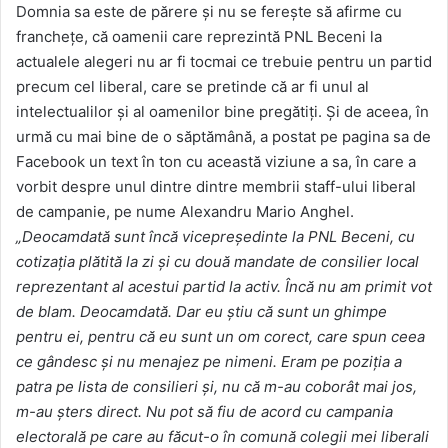
Domnia sa este de părere și nu se ferește să afirme cu
franchețe, că oamenii care reprezintă PNL Beceni la
actualele alegeri nu ar fi tocmai ce trebuie pentru un partid
precum cel liberal, care se pretinde că ar fi unul al
intelectualilor și al oamenilor bine pregătiți. Și de aceea, în
urmă cu mai bine de o săptămână, a postat pe pagina sa de
Facebook un text în ton cu această viziune a sa, în care a
vorbit despre unul dintre dintre membrii staff-ului liberal
de campanie, pe nume Alexandru Mario Anghel.
„Deocamdată sunt încă vicepreședinte la PNL Beceni, cu
cotizația plătită la zi și cu două mandate de consilier local
reprezentant al acestui partid la activ. Încă nu am primit vot
de blam. Deocamdată. Dar eu știu că sunt un ghimpe
pentru ei, pentru că eu sunt un om corect, care spun ceea
ce gândesc și nu menajez pe nimeni. Eram pe poziția a
patra pe lista de consilieri și, nu că m-au coborât mai jos,
m-au șters direct. Nu pot să fiu de acord cu campania
electorală pe care au făcut-o în comună colegii mei liberali