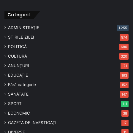
CategoriI
ADMINISTRAȚIE
1.255
ȘTIRILE ZILEI
974
POLITICĂ
680
CULTURĂ
320
ANUNȚURI
171
EDUCAȚIE
163
Fără categorie
152
SĂNĂTATE
147
SPORT
111
ECONOMIC
38
GAZETA DE INVESTIGAȚII
17
DIVERSE
11