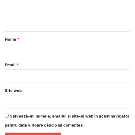
e
n
t
a
r
Nume
*
i
u
*
Email
*
Site web
Salvează-mi numele, emailul și site-ul web în acest navigator
pentru data viitoare când o să comentez.