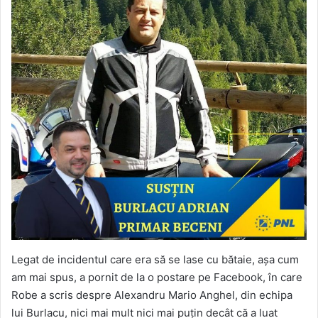
Legat de incidentul care era să se lase cu bătaie, așa cum
am mai spus, a pornit de la o postare pe Facebook, în care
Robe a scris despre Alexandru Mario Anghel, din echipa
lui Burlacu, nici mai mult nici mai puțin decât că a luat