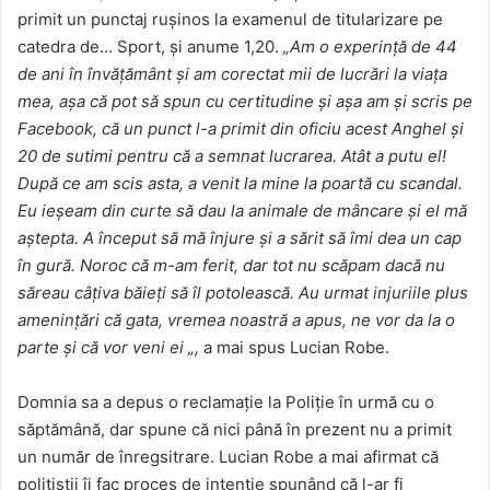
primit un punctaj rușinos la examenul de titularizare pe
catedra de… Sport, și anume 1,20.
„Am o experință de 44
de ani în învățământ și am corectat mii de lucrări la viața
mea, așa că pot să spun cu certitudine și așa am și scris pe
Facebook, că un punct l-a primit din oficiu acest Anghel și
20 de sutimi pentru că a semnat lucrarea. Atât a putu el!
După ce am scis asta, a venit la mine la poartă cu scandal.
Eu ieșeam din curte să dau la animale de mâncare și el mă
aștepta. A început să mă înjure și a sărit să îmi dea un cap
în gură. Noroc că m-am ferit, dar tot nu scăpam dacă nu
săreau câțiva băieți să îl potolească. Au urmat injuriile plus
amenințări că gata, vremea noastră a apus, ne vor da la o
parte și că vor veni ei „,
a mai spus Lucian Robe.
Domnia sa a depus o reclamație la Poliție în urmă cu o
săptămână, dar spune că nici până în prezent nu a primit
un număr de înregsitrare. Lucian Robe a mai afirmat că
polițiștii îi fac proces de intenție spunând că l-ar fi