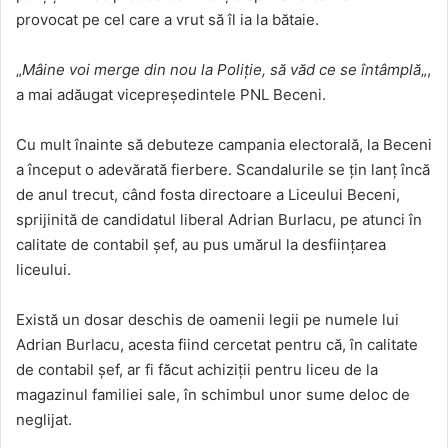
provocat pe cel care a vrut să îl ia la bătaie.
„
Mâine voi merge din nou la Poliție, să văd ce se întâmplă
„,
a mai adăugat vicepreședintele PNL Beceni.
Cu mult înainte să debuteze campania electorală, la Beceni
a început o adevărată fierbere. Scandalurile se țin lanț încă
de anul trecut, când fosta directoare a Liceului Beceni,
sprijinită de candidatul liberal Adrian Burlacu, pe atunci în
calitate de contabil șef, au pus umărul la desființarea
liceului.
Există un dosar deschis de oamenii legii pe numele lui
Adrian Burlacu, acesta fiind cercetat pentru că, în calitate
de contabil șef, ar fi făcut achiziții pentru liceu de la
magazinul familiei sale, în schimbul unor sume deloc de
neglijat.