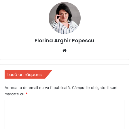
Florina Arghir Popescu
Website
Lasă un răspuns
Adresa ta de email nu va fi publicată.
Câmpurile obligatorii sunt
marcate cu
*
C
o
m