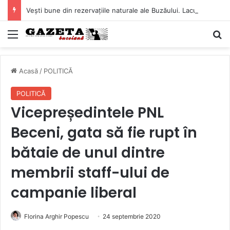
Vești bune din rezervațiile naturale ale Buzăului. Lacurile de la Boldu și Balta Albă și-au refăcut o bună parte din luciul de apă
Mediu
C
Acasă
/
POLITICĂ
POLITICĂ
Vicepreședintele PNL
Beceni, gata să fie rupt în
bătaie de unul dintre
membrii staff-ului de
campanie liberal
Florina Arghir Popescu
24 septembrie 2020