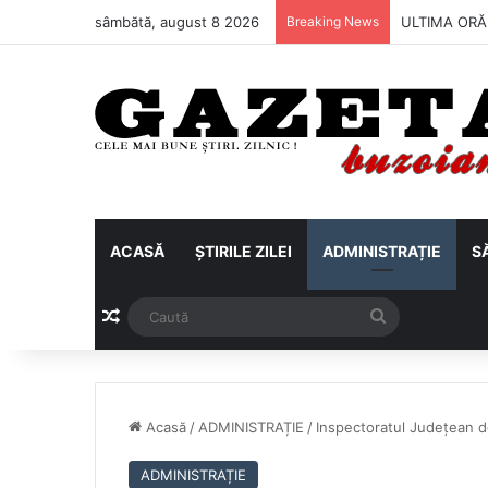
sâmbătă, august 8 2026
Breaking News
Metalul Buză
ACASĂ
ȘTIRILE ZILEI
ADMINISTRAȚIE
S
Articol aleatoriu
Caută
Acasă
/
ADMINISTRAȚIE
/
Inspectoratul Județean de
ADMINISTRAȚIE