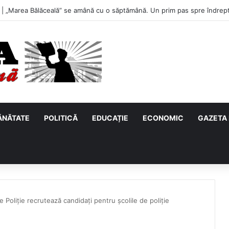
u, primul meci acasă în noul sezon de Liga 2. Obiectiv clar înaintea duel
ĂNĂTATE
POLITICĂ
EDUCAȚIE
ECONOMIC
GAZETA 
 Poliție recrutează candidați pentru școlile de poliție