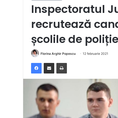
Inspectoratul J
recrutează cand
școlile de poliți
Florina Arghir Popescu
12 februarie 2021
Facebook
Distribuie prin e-mail
Imprimare