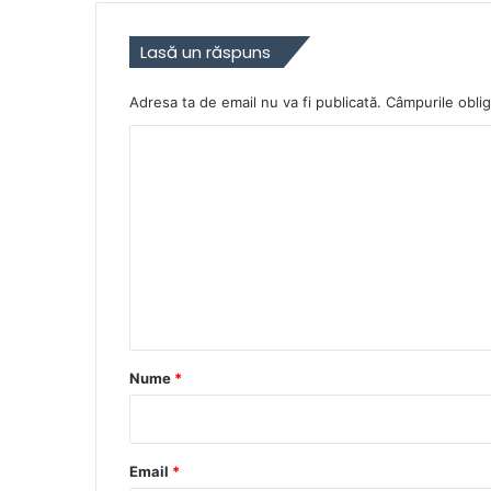
Lasă un răspuns
Adresa ta de email nu va fi publicată.
Câmpurile oblig
C
o
m
e
n
t
a
r
Nume
*
i
u
*
Email
*