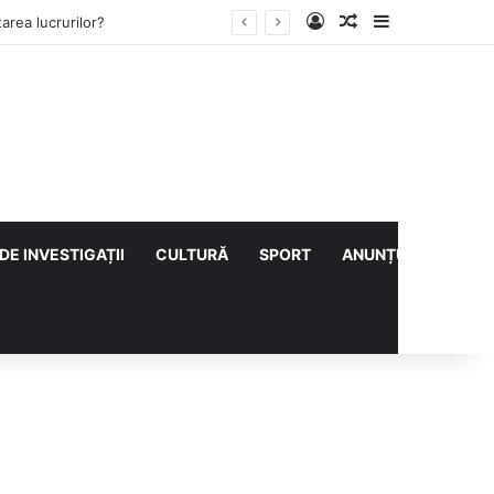
Log In
Articol aleatoriu
Sidebar
ului cu CS Afumați
DE INVESTIGAȚII
CULTURĂ
SPORT
ANUNȚURI