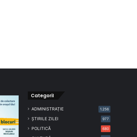
CategoriI
ADMINISTRAȚIE
1.256
ȘTIRILE ZILEI
977
POLITICĂ
680