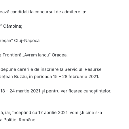
ează candidaţi la concursul de admitere la:
r” Câmpina;
reșan” Cluj-Napoca;
e Frontieră „Avram Iancu” Oradea.
ot depune cererile de înscriere la Serviciul Resurse
dețean Buzău, în perioada 15 – 28 februarie 2021.
 18 – 24 martie 2021 și pentru verificarea cunoștințelor,
uă, iar, începând cu 17 aprilie 2021, vom ști cine s-a
pa Poliției Române.