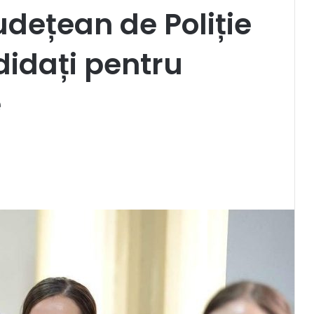
udețean de Poliție
idați pentru
e