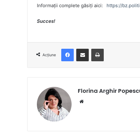
Informații complete găsiți aici:
https://bz.poli
Succes!
Facebook
Distribuie prin e-mail
Imprimare
Acțiune
Florina Arghir Popesc
Website