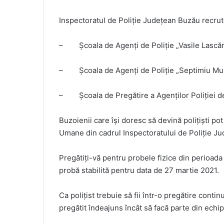
Inspectoratul de Poliție Județean Buzău recrut
– Școala de Agenți de Poliție „Vasile Lască
– Școala de Agenți de Poliție „Septimiu Mu
– Școala de Pregătire a Agenților Poliției d
Buzoienii care își doresc să devină polițiști p
Umane din cadrul Inspectoratului de Poliție Ju
Pregătiți-vă pentru probele fizice din perioada
probă stabilită pentru data de 27 martie 2021.
Ca polițist trebuie să fii într-o pregătire contin
pregătit îndeajuns încât să facă parte din echi