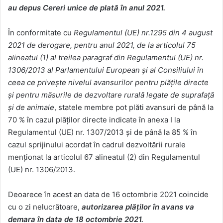
au depus Cereri unice de plată în anul 2021.
În conformitate cu
Regulamentul (UE) nr.1295 din 4 august
2021 de derogare, pentru anul 2021, de la articolul 75
alineatul (1) al treilea paragraf din Regulamentul (UE) nr.
1306/2013 al Parlamentului European și al Consiliului în
ceea ce privește nivelul avansurilor pentru plățile directe
și pentru măsurile de dezvoltare rurală legate de suprafață
și de animale
, statele membre pot plăti avansuri de până la
70 % în cazul plăților directe indicate în anexa I la
Regulamentul (UE) nr. 1307/2013 și de până la 85 % în
cazul sprijinului acordat în cadrul dezvoltării rurale
menționat la articolul 67 alineatul (2) din Regulamentul
(UE) nr. 1306/2013.
Deoarece în acest an data de 16 octombrie 2021 coincide
cu o zi nelucrătoare,
autorizarea plăților în avans va
demara în data de 18 octombrie 2021.