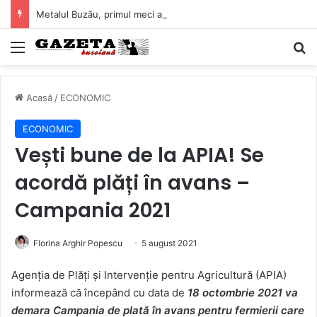
Metalul Buzău, primul meci acasă în noul sezon de Liga 2. Obiectiv clar înaintea duelului cu CS Afumați
Mediu
C
Acasă
/
ECONOMIC
ECONOMIC
Vești bune de la APIA! Se
acordă plăți în avans –
Campania 2021
Florina Arghir Popescu
5 august 2021
Agenția de Plăți și Intervenție pentru Agricultură (APIA)
informează că începând cu data de
18 octombrie 2021 va
demara Campania de plată în avans pentru fermierii care