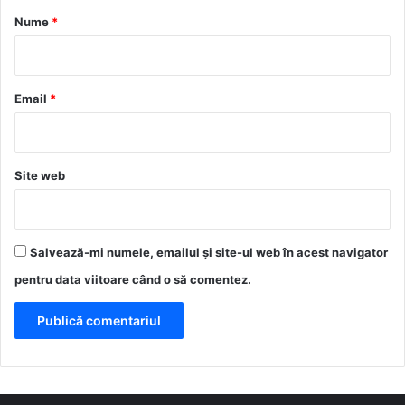
r
Nume
*
i
u
*
Email
*
Site web
Salvează-mi numele, emailul și site-ul web în acest navigator
pentru data viitoare când o să comentez.