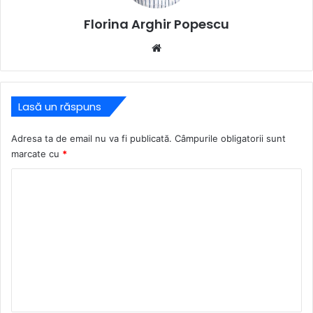
Florina Arghir Popescu
Website
Lasă un răspuns
Adresa ta de email nu va fi publicată.
Câmpurile obligatorii sunt
marcate cu
*
C
o
m
e
n
t
a